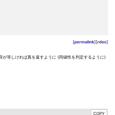
[
permalink
][
rdoc
]
が等しければ真を返すように (同値性を判定するように)