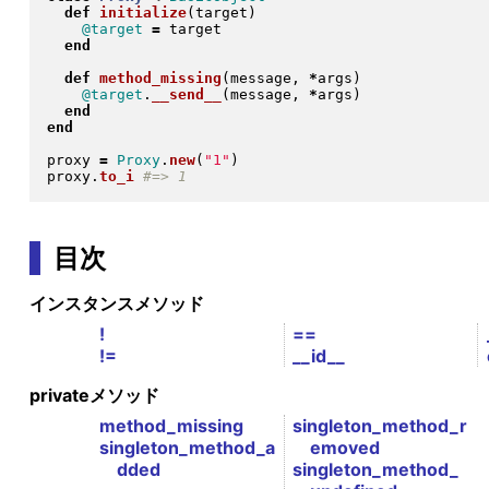
def
initialize
(
target
)
@target
=
 target

end
def
method_missing
(
message, 
*
args
)
@target
.
__send__
(
message, 
*
args
)
end
end
proxy 
=
Proxy
.
new
(
"
1
"
)
proxy
.
to_i
目次
インスタンスメソッド
!
==
!=
__id__
privateメソッド
method_missing
singleton_method_r
singleton_method_a
emoved
dded
singleton_method_