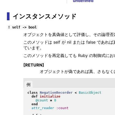
undefined
インスタンスメソッド
! self -> bool
オブジェクトを真偽値として評価し、その論理否
このメソッドは self が nil または fa
ています。
このメソッドを再定義しても Ruby の制御式において
[RETURN]
オブジェクトが偽であれば真、さもなく
例
class
NegationRecorder
<
BasicObject
def
initialize
@count
=
0
end
attr_reader
:count