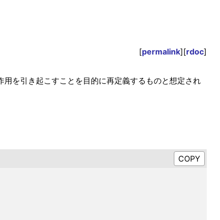
[
permalink
][
rdoc
]
伴って副作用を引き起こすことを目的に再定義するものと想定され