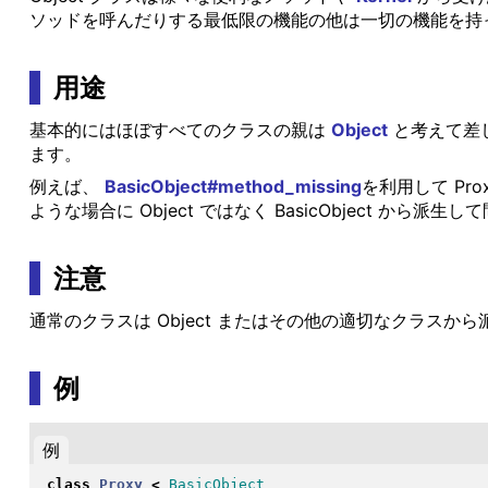
ソッドを呼んだりする最低限の機能の他は一切の機能を持
用途
基本的にはほぼすべてのクラスの親は
Object
と考えて差し
ます。
例えば、
BasicObject#method_missing
を利用して Pr
ような場合に Object ではなく BasicObject から派
注意
通常のクラスは Object またはその他の適切なクラスから派
例
例
class
Proxy
<
BasicObject