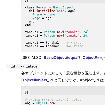
class
Person
<
BasicObject
def
initialize
(
name
, age
)
@name
=
name
@age
=
 age

end
end
tanaka1 
=
Person
.
new
(
"
tanaka
"
, 
24
)
tanaka2 
=
Person
.
new
(
"
tanaka
"
, 
24
)
tanaka1 
==
 tanaka1    
tanaka1 
==
 tanaka2    
[SEE_ALSO]
BasicObject#equal?
,
Object#==
,
__id__ -> Integer
各オブジェクトに対して一意な整数を返します。
Object#object_id
と同じですが、#object_id は
例
obj 
=
Object
.
new