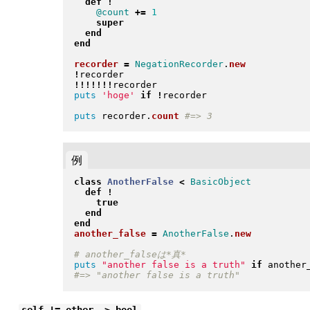
def
!
@count
+=
1
super
end
end
recorder
=
NegationRecorder
.
new
!
!
!
!
!
!
!
!
puts
'hoge'
if
!
recorder

puts
 recorder
.
count
例
class
AnotherFalse
<
BasicObject
def
!
true
end
end
another_false
=
AnotherFalse
.
new
puts
"
another false is a truth
"
if