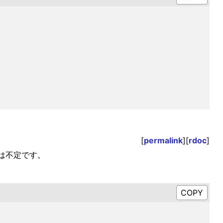
[
permalink
][
rdoc
]
は不定です。