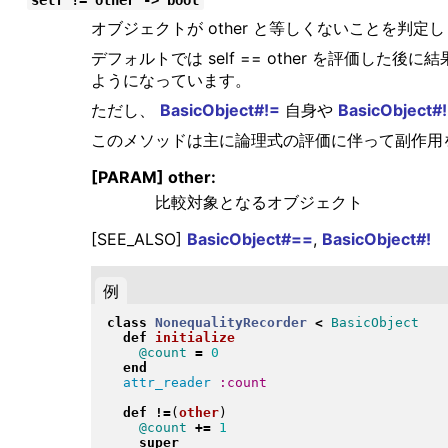
self != other -> bool
オブジェクトが other と等しくないことを判定
デフォルトでは self == other を評価し
ようになっています。
ただし、
BasicObject#!=
自身や
BasicObject#!
このメソッドは主に論理式の評価に伴って副作用
[PARAM] other:
比較対象となるオブジェクト
[SEE_ALSO]
BasicObject#==
,
BasicObject#!
例
class
NonequalityRecorder
<
BasicObject
def
initialize
@count
=
0
end
attr_reader
:count
def
!=
(
other
)
@count
+=
1
super