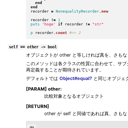
end
end
recorder 
=
NonequalityRecorder
.
new
recorder 
!=
1
puts
'hoge'
if
 recorder 
!=
"
str
"
p
 recorder
.
count
self == other -> bool
オブジェクトが other と等しければ真を、さも
このメソッドは各クラスの性質に合わせて、サブ
再定義することが期待されています。
デフォルトでは
Object#equal?
と同じオブジェ
[PARAM] other:
比較対象となるオブジェクト
[RETURN]
other が self と同値であれば真、さも
例