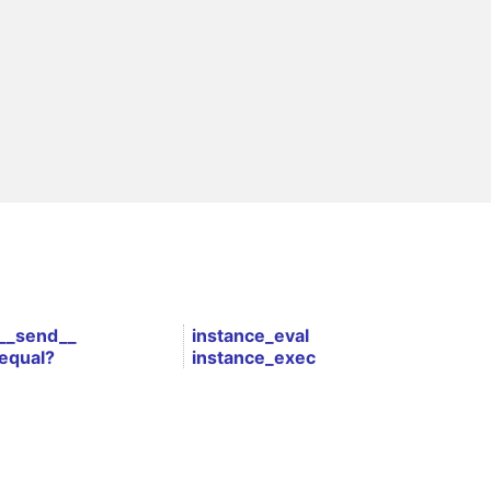
__send__
instance_eval
equal?
instance_exec