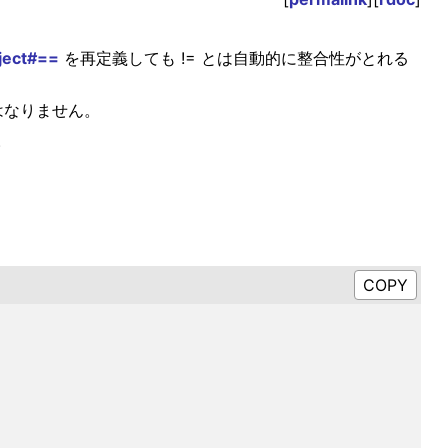
ject#==
を再定義しても != とは自動的に整合性がとれる
はなりません。
。