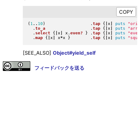
(
1
..
10
)
.
tap
{
|
x
|
puts
"
ori
.
to_a
.
tap
{
|
x
|
puts
"
arr
.
select
{
|
x
|
 x
.
even?
}
.
tap
{
|
x
|
puts
"
eve
.
map
{
|
x
|
 x
*
x 
}
.
tap
{
|
x
|
puts
"
squ
[SEE_ALSO]
Object#yield_self
フィードバックを送る