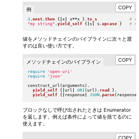
例
3
.
next
.
then
{
|
x
|
 x
**
x 
}
.
to_s
"
my string
"
.
yield_self
{
|
s
|
 s
.
upcase
}
値をメソッドチェインのパイプラインに次々と渡
すのは良い使い方です。
メソッドチェインのパイプライン
require
'open-uri'
require
'json'
construct_url
(
arguments
)
.
yield_self
{
|
url
|
URI
(
url
)
.
read
}
.
yield_self
{
|
response
|
JSON
.
parse
(
response
ブロックなしで呼び出されたときは Enumerator
を返します。例えば条件によって値を捨てるのに
使えます。