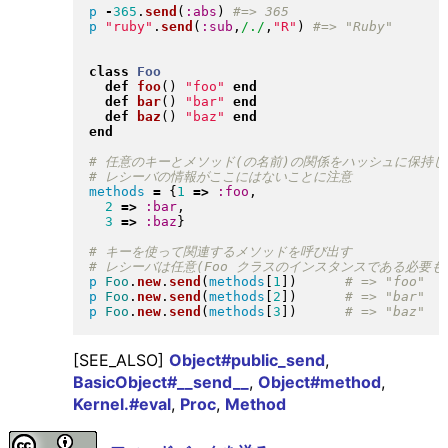
p
-
365
.
send
(
:abs
)
p
"
ruby
"
.
send
(
:sub
,
/./
,
"
R
"
)
class
Foo
def
foo
(
)
"
foo
"
end
def
bar
(
)
"
bar
"
end
def
baz
(
)
"
baz
"
end
end
methods
=
{
1
=>
:foo
,

2
=>
:bar
,

3
=>
:baz
}
p
Foo
.
new
.
send
(
methods
[
1
]
)
p
Foo
.
new
.
send
(
methods
[
2
]
)
p
Foo
.
new
.
send
(
methods
[
3
]
)
[SEE_ALSO]
Object#public_send
,
BasicObject#__send__
,
Object#method
,
Kernel.#eval
,
Proc
,
Method