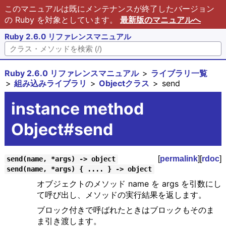
このマニュアルは既にメンテナンスが終了したバージョン
の Ruby を対象としています。
最新版のマニュアルへ
Ruby 2.6.0 リファレンスマニュアル
Ruby 2.6.0 リファレンスマニュアル
ライブラリ一覧
組み込みライブラリ
Objectクラス
send
instance method
Object#send
[
permalink
][
rdoc
]
send(name, *args) -> object
send(name, *args) { .... } -> object
オブジェクトのメソッド name を args を引数にし
て呼び出し、メソッドの実行結果を返します。
ブロック付きで呼ばれたときはブロックもそのま
ま引き渡します。