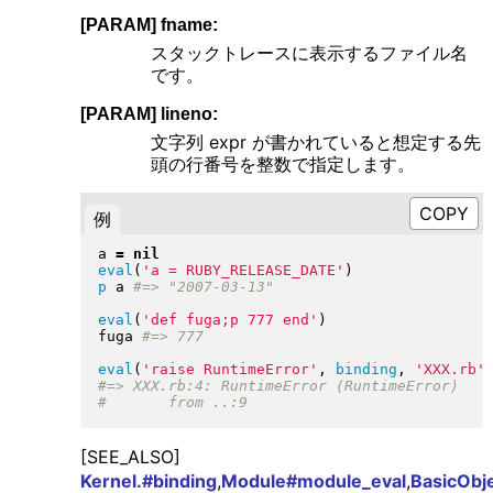
[PARAM] fname:
スタックトレースに表示するファイル名
です。
[PARAM] lineno:
文字列 expr が書かれていると想定する先
頭の行番号を整数で指定します。
例
a 
=
nil
eval
(
'a = RUBY_RELEASE_DATE'
)
p
 a 
eval
(
'def fuga;p 777 end'
)
fuga 
eval
(
'raise RuntimeError'
, 
binding
, 
'XXX.rb'
[SEE_ALSO]
Kernel.#binding
,
Module#module_eval
,
BasicObj