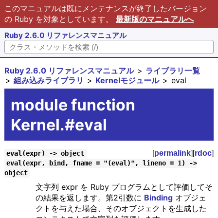
このマニュアルは既にメンテナンスが終了したバージョン
の Ruby を対象としています。
最新版のマニュアルへ
Ruby 2.6.0 リファレンスマニュアル
Ruby 2.6.0 リファレンスマニュアル
ライブラリ一覧
組み込みライブラリ
Kernelモジュール
eval
module function
Kernel.#eval
[
permalink
][
rdoc
]
eval(expr) -> object
eval(expr, bind, fname = "(eval)", lineno = 1) ->
object
文字列 expr を Ruby プログラムとして評価してそ
の結果を返します。第2引数に
Binding
オブジェ
クトを与えた場合、そのオブジェクトを生成した