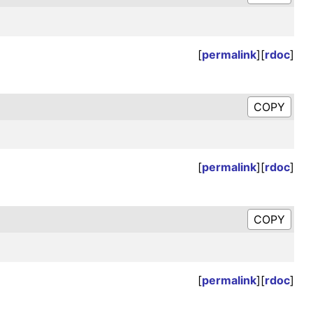
[
permalink
][
rdoc
]
[
permalink
][
rdoc
]
[
permalink
][
rdoc
]