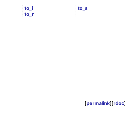
to_i
to_s
to_r
[
permalink
][
rdoc
]