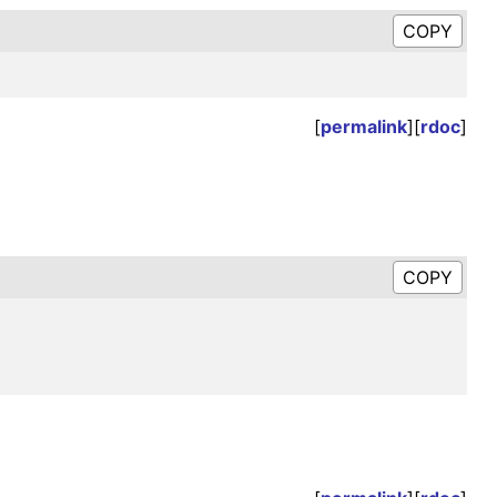
[
permalink
][
rdoc
]