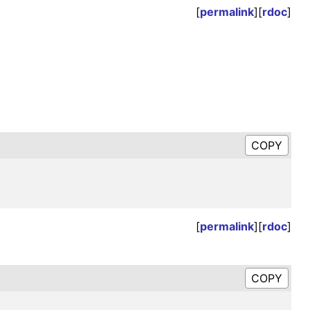
[
permalink
][
rdoc
]
[
permalink
][
rdoc
]