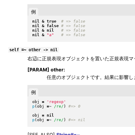
例
nil
&
true
nil
&
false
nil
&
nil
nil
&
"
a
"
self =~ other -> nil
右辺に正規表現オブジェクトを置いた正規表現マッチ o
[PARAM] other:
任意のオブジェクトです。結果に影響し
例
obj 
=
'regexp'
p
(
obj 
=~
/re/
)
obj 
=
nil
p
(
obj 
=~
/re/
)
[SEE_ALSO]
String#=~