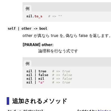
例
nil
.
to_s
self | other -> bool
other が真なら true を, 偽なら false を返します
[PARAM] other:
論理和を行なう式です
例
nil
|
true
nil
|
false
nil
|
nil
nil
|
"
a
"
追加されるメソッド