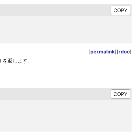
[
permalink
][
rdoc
]
l を返します。