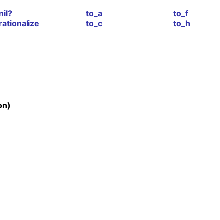
nil?
to_a
to_f
rationalize
to_c
to_h
on)