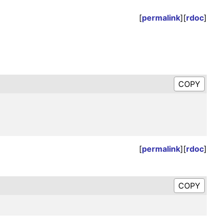
[
permalink
][
rdoc
]
[
permalink
][
rdoc
]