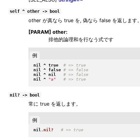
self ^ other -> bool
other が真なら true を, 偽なら false を返します
[PARAM] other:
排他的論理和を行なう式です
例
nil
^
true
nil
^
false
nil
^
nil
nil
^
"
a
"
nil? -> bool
常に true を返します。
例
nil
.
nil?