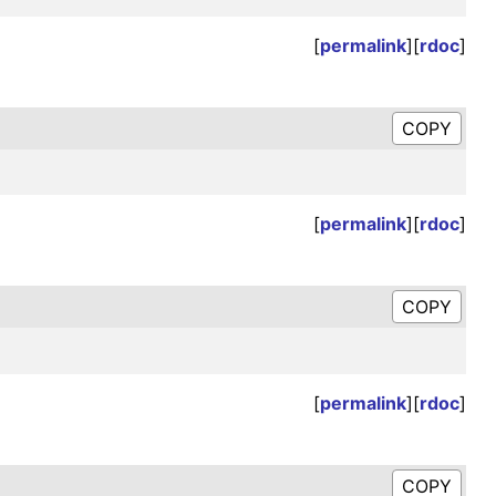
[
permalink
][
rdoc
]
[
permalink
][
rdoc
]
[
permalink
][
rdoc
]