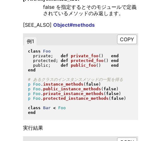
false を指定するとそのモジュールで定義
されているメソッドのみ返します。
[SEE_ALSO]
Object#methods
例1
class
Foo
  private;   
def
private_foo
(
)
end
  protected; 
def
protected_foo
(
)
end
  public;    
def
public_foo
(
)
end
end
p
Foo
.
instance_methods
(
false
)
p
Foo
.
public_instance_methods
(
false
)
p
Foo
.
private_instance_methods
(
false
)
p
Foo
.
protected_instance_methods
(
false
)
class
Bar
<
Foo
end
実行結果