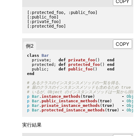
[:protected_foo, :public_foo]

[:public_foo]

[:private_foo]

例2
class
Bar
  private;   
def
private_foo
(
)
end
  protected; 
def
protected_foo
(
)
end
  public;    
def
public_foo
(
)
end
end
p
Bar
.
instance_methods
(
true
)
-
Obj
p
Bar
.
public_instance_methods
(
true
)
-
Obj
p
Bar
.
private_instance_methods
(
true
)
-
Obj
p
Bar
.
protected_instance_methods
(
true
)
-
Obj
実行結果