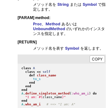
メソッド名を
String
または
Symbol
で指
定します。
[PARAM] method:
Proc
、
Method
あるいは
UnboundMethod
のいずれかのインスタ
ンスを指定します。
[RETURN]
メソッド名を表す
Symbol
を返します。
class
A
class
<<
self
def
class_name
to_s
end
end
end
A
.
define_singleton_method
(
:who_am_i
)
do
"
I am: 
#{
class_name
}
"
end
A
.
who_am_i