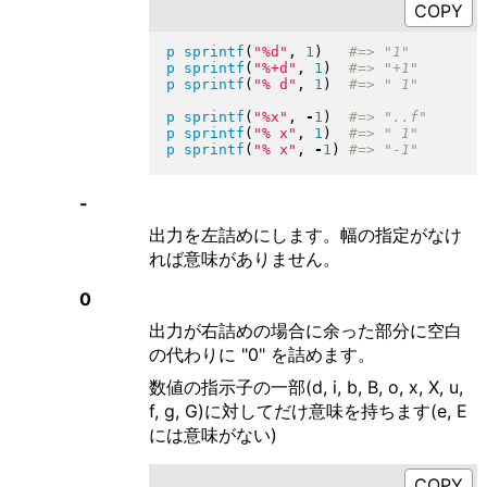
p
sprintf
(
"
%d
"
, 
1
)
p
sprintf
(
"
%+d
"
, 
1
)
p
sprintf
(
"
% d
"
, 
1
)
p
sprintf
(
"
%x
"
, 
-
1
)
p
sprintf
(
"
% x
"
, 
1
)
p
sprintf
(
"
% x
"
, 
-
1
)
-
出力を左詰めにします。幅の指定がなけ
れば意味がありません。
0
出力が右詰めの場合に余った部分に空白
の代わりに "0" を詰めます。
数値の指示子の一部(d, i, b, B, o, x, X, u,
f, g, G)に対してだけ意味を持ちます(e, E
には意味がない)