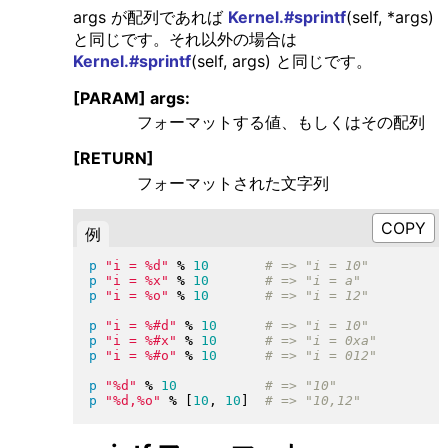
args が配列であれば
Kernel.#sprintf
(self, *args)
と同じです。それ以外の場合は
Kernel.#sprintf
(self, args) と同じです。
[PARAM] args:
フォーマットする値、もしくはその配列
[RETURN]
フォーマットされた文字列
例
p
"
i = %d
"
%
10
p
"
i = %x
"
%
10
p
"
i = %o
"
%
10
p
"
i = %#d
"
%
10
p
"
i = %#x
"
%
10
p
"
i = %#o
"
%
10
p
"
%d
"
%
10
p
"
%d,%o
"
%
[
10
, 
10
]