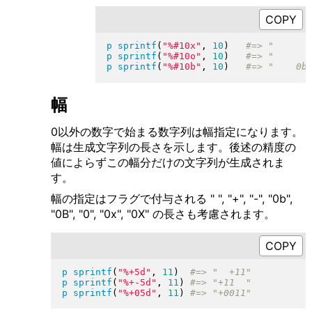
p
sprintf
(
"
%#10x
"
, 
10
)
p
sprintf
(
"
%#10o
"
, 
10
)
p
sprintf
(
"
%#10b
"
, 
10
)
幅
0以外の数字で始まる数字列は幅指定になります。
幅は生成文字列の長さを示します。後述の精度の
値によらずこの幅分だけの文字列が生成されま
す。
幅の指定はフラグで付与される " ", "+", "-", "0b",
"0B", "0", "0x", "0X" の長さも考慮されます。
p
sprintf
(
"
%+5d
"
, 
11
)
p
sprintf
(
"
%+-5d
"
, 
11
)
p
sprintf
(
"
%+05d
"
, 
11
)