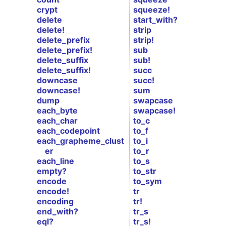
crypt
squeeze!
delete
start_with?
delete!
strip
delete_prefix
strip!
delete_prefix!
sub
delete_suffix
sub!
delete_suffix!
succ
downcase
succ!
downcase!
sum
dump
swapcase
each_byte
swapcase!
each_char
to_c
each_codepoint
to_f
each_grapheme_clust
to_i
er
to_r
each_line
to_s
empty?
to_str
encode
to_sym
encode!
tr
encoding
tr!
end_with?
tr_s
eql?
tr_s!