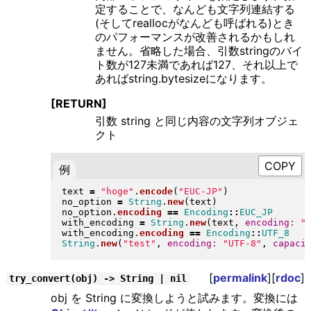
定することで、なんども文字列連結する
(そしてreallocがなんども呼ばれる)とき
のパフォーマンスが改善されるかもしれ
ません。省略した場合、引数stringのバイ
ト数が127未満であれば127、それ以上で
あればstring.bytesizeになります。
[RETURN]
引数 string と同じ内容の文字列オブジェ
クト
例
text 
=
"
hoge
"
.
encode
(
"
EUC-JP
"
)
no_option 
=
String
.
new
(
text
)
no_option
.
encoding
==
Encoding
::
EUC_JP
with_encoding 
=
String
.
new
(
text, 
encoding:
"
with_encoding
.
encoding
==
Encoding
::
UTF_8
String
.
new
(
"
test
"
, 
encoding:
"
UTF-8
"
, 
capaci
[
permalink
][
rdoc
]
try_convert(obj) -> String | nil
obj を String に変換しようと試みます。変換には