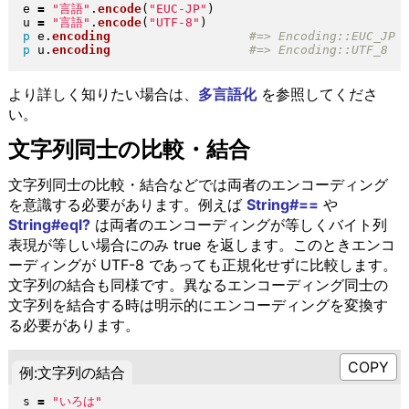
e 
=
"
言語
"
.
encode
(
"
EUC-JP
"
)
u 
=
"
言語
"
.
encode
(
"
UTF-8
"
)
p
 e
.
encoding
p
 u
.
encoding
より詳しく知りたい場合は、
多言語化
を参照してくださ
い。
文字列同士の比較・結合
文字列同士の比較・結合などでは両者のエンコーディング
を意識する必要があります。例えば
String#==
や
String#eql?
は両者のエンコーディングが等しくバイト列
表現が等しい場合にのみ true を返します。このときエンコ
ーディングが UTF-8 であっても正規化せずに比較します。
文字列の結合も同様です。異なるエンコーディング同士の
文字列を結合する時は明示的にエンコーディングを変換す
る必要があります。
例:文字列の結合
s 
=
"
いろは
"