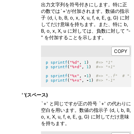
出力文字列を符号付きにします。特に正
の数では`+'が付加されます。数値の指示
子 (d, i, b, B, o, x, X, u, f, e, E, g, G) に対
してだけ意味を持ちます。また、特に b,
B, o, x, X, u に対しては、負数に対して "-
" を付加することを示します。
p
sprintf
(
"
%d
"
, 
1
)
p
sprintf
(
"
%+d
"
, 
1
)
p
sprintf
(
"
%x
"
, 
-
1
)
p
sprintf
(
"
%+x
"
, 
-
1
)
' '(スペース)
`+' と同じですが正の符号 `+' の代わりに
空白を用います。数値の指示子 (d, i, b, B,
o, x, X, u, f, e, E, g, G) に対してだけ意味
を持ちます。