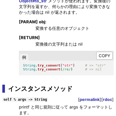
Object#to_str
メソッドが使われます。変換後の
文字列を返すか、何らかの理由により変換できな
かった場合は nil が返されます。
[PARAM] obj:
変換する任意のオブジェクト
[RETURN]
変換後の文字列または nil
例
String
.
try_convert
(
"
str
"
)
String
.
try_convert
(
/re/
)
インスタンスメソッド
[
permalink
][
rdoc
]
self % args -> String
printf と同じ規則に従って args をフォーマットし
ます。