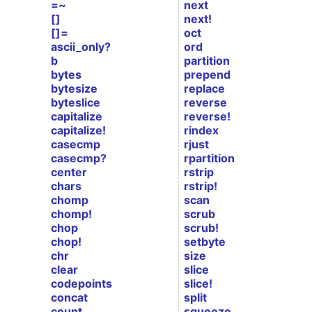
=~
next
[]
next!
[]=
oct
ascii_only?
ord
b
partition
bytes
prepend
bytesize
replace
byteslice
reverse
capitalize
reverse!
capitalize!
rindex
casecmp
rjust
casecmp?
rpartition
center
rstrip
chars
rstrip!
chomp
scan
chomp!
scrub
chop
scrub!
chop!
setbyte
chr
size
clear
slice
codepoints
slice!
concat
split
count
squeeze