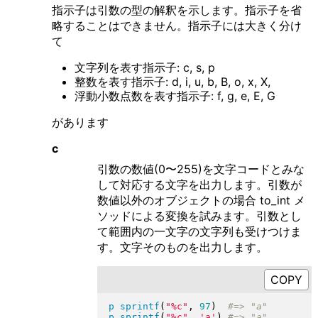
指示子は引数の型の解釈を示します。指示子を省
略することはできません。指示子には大きく分け
て
文字列を表す指示子: c, s, p
整数を表す指示子: d, i, u, b, B, o, x, X,
浮動小数点数を表す指示子: f, g, e, E, G
があります
c
引数の数値(0〜255)を文字コードとみな
して対応する文字を出力します。引数が
数値以外のオブジェクトの場合 to_int メ
ソッドによる変換を試みます。引数とし
て範囲内の一文字の文字列も受けつけま
す。文字そのものを出力します。
p
sprintf
(
"
%c
"
, 
97
)
p
sprintf
(
"
%c
"
, 
'a'
)