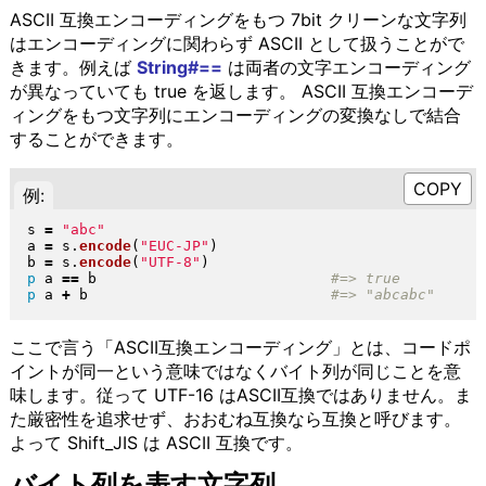
ASCII 互換エンコーディングをもつ 7bit クリーンな文字列
はエンコーディングに関わらず ASCII として扱うことがで
きます。例えば
String#==
は両者の文字エンコーディング
が異なっていても true を返します。 ASCII 互換エンコーデ
ィングをもつ文字列にエンコーディングの変換なしで結合
することができます。
例:
s 
=
"
abc
"
a 
=
 s
.
encode
(
"
EUC-JP
"
)
b 
=
 s
.
encode
(
"
UTF-8
"
)
p
 a 
==
 b                           
p
 a 
+
 b                            
ここで言う「ASCII互換エンコーディング」とは、コードポ
イントが同一という意味ではなくバイト列が同じことを意
味します。従って UTF-16 はASCII互換ではありません。ま
た厳密性を追求せず、おおむね互換なら互換と呼びます。
よって Shift_JIS は ASCII 互換です。
バイト列を表す文字列