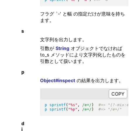
フラグ `-' と幅 の指定だけが意味を持ち
ます。
s
文字列を出力します。
引数が
String
オブジェクトでなければ
to_s メソッドにより文字列化したものを
引数として扱います。
p
Object#inspect
の結果を出力します。
p
sprintf
(
"
%s
"
, 
/e+/
)
p
sprintf
(
"
%p
"
, 
/e+/
)
d
i