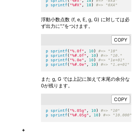
p
sprintf
(
"
%#x
"
, 
10
)
p
sprintf
(
"
%#X
"
, 
10
)
浮動小数点数 (f, e, E, g, G) に対しては必
ず出力に"."をつけます。
p
sprintf
(
"
%.0f
"
, 
10
)
p
sprintf
(
"
%#.0f
"
, 
10
)
p
sprintf
(
"
%.0e
"
, 
10
)
p
sprintf
(
"
%#.0e
"
, 
10
)
また g, G では上記に加えて末尾の余分な
0が残ります。
p
sprintf
(
"
%.05g
"
, 
10
)
p
sprintf
(
"
%#.05g
"
, 
10
)
+