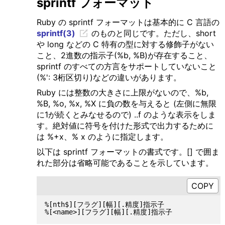
sprintf フォーマット
Ruby の sprintf フォーマットは基本的に C 言語の
sprintf(3)
のものと同じです。ただし、short
や long などの C 特有の型に対する修飾子がない
こと、2進数の指示子(%b, %B)が存在すること、
sprintf のすべての方言をサポートしていないこと
(%': 3桁区切り)などの違いがあります。
Ruby には整数の大きさに上限がないので、%b,
%B, %o, %x, %X に負の数を与えると (左側に無限
に1が続くとみなせるので) ..f のような表示をしま
す。絶対値に符号を付けた形式で出力するために
は %+x、% x のように指定します。
以下は sprintf フォーマットの書式です。[] で囲ま
れた部分は省略可能であることを示しています。
%[nth$][フラグ][幅][.精度]指示子
