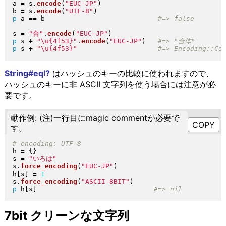
a 
=
 s
.
encode
(
"
EUC-JP
"
)
b 
=
 s
.
encode
(
"
UTF-8
"
)
p
 a 
==
 b                            
s 
=
"
合
"
.
encode
(
"
EUC-JP
"
)
p
 s 
+
"
\u{4f53}
"
.
encode
(
"
EUC-JP
"
)
p
 s 
+
"
\u{4f53}
"
String#eql?
はハッシュのキーの比較に使われますので、
ハッシュのキーに非 ASCII 文字列を使う場合には注意が必
要です。
動作例: (注)一行目にmagic commentが必要で
す。
h 
=
{
}
s 
=
"
いろは
"
s
.
force_encoding
(
"
EUC-JP
"
)
h
[
s
]
=
1
s
.
force_encoding
(
"
ASCII-8BIT
"
)
p
 h
[
s
]
7bit クリーンな文字列