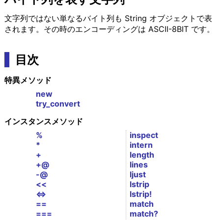
文字列ではない単なるバイト列も String オブジェクトで表
されます。その時のエンコーディングは ASCII-8BIT です。
目次
特異メソッド
new
try_convert
インスタンスメソッド
%
inspect
*
intern
+
length
+@
lines
-@
ljust
<<
lstrip
<=>
lstrip!
==
match
===
match?