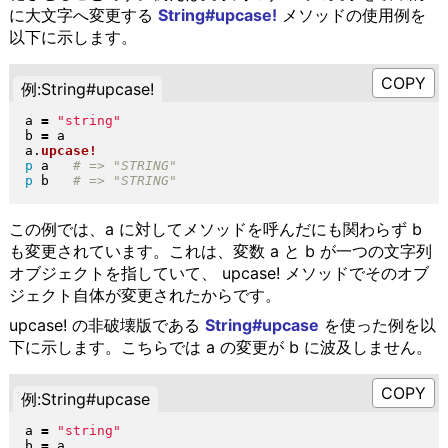
に大文字へ変更する
String#upcase!
メソッドの使用例を
以下に示します。
例:String#upcase!
a 
=
"
string
"
b 
=
 a

a
.
upcase!
p
 a   
p
 b   
この例では、a に対してメソッドを呼んだにも関わらず b
も変更されています。これは、変数 a と b が一つの文字列
オブジェクトを指していて、 upcase! メソッドでそのオブ
ジェクト自体が変更されたからです。
upcase! の非破壊版である
String#upcase
を使った例を以
下に示します。こちらでは a の変更が b に波及しません。
例:String#upcase
a 
=
"
string
"
b 
=
 a
