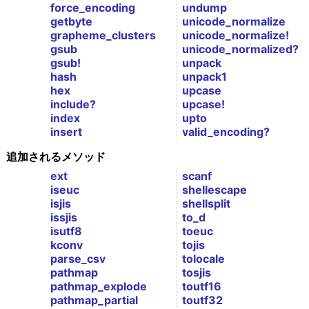
force_encoding
undump
getbyte
unicode_normalize
grapheme_clusters
unicode_normalize!
gsub
unicode_normalized?
gsub!
unpack
hash
unpack1
hex
upcase
include?
upcase!
index
upto
insert
valid_encoding?
追加されるメソッド
ext
scanf
iseuc
shellescape
isjis
shellsplit
issjis
to_d
isutf8
toeuc
kconv
tojis
parse_csv
tolocale
pathmap
tosjis
pathmap_explode
toutf16
pathmap_partial
toutf32