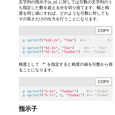
文字列の指示子(s, p) に対しては引数の文字列のう
ち指定した数を超える分を切り捨てます。幅と精
度を同じ値にすれば、どのような引数に対しても
その長さだけの出力を行うことになります。
p
sprintf
(
"
%10.2s
"
, 
"
foo
"
)
p
sprintf
(
"
%5.5s
"
, 
"
foo
"
)
p
sprintf
(
"
%5.5s
"
, 
"
foobar
"
)
精度として `*' を指定すると精度の値を引数から得
ることになります。
p
sprintf
(
"
%.5s
"
, 
"
foobar
"
)
p
sprintf
(
"
%.*s
"
, 
5
, 
"
foobar
"
)
指示子