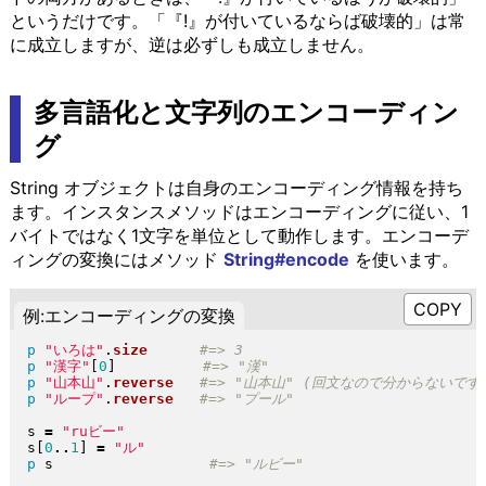
というだけです。「『!』が付いているならば破壊的」は常
に成立しますが、逆は必ずしも成立しません。
多言語化と文字列のエンコーディン
グ
String オブジェクトは自身のエンコーディング情報を持ち
ます。インスタンスメソッドはエンコーディングに従い、1
バイトではなく1文字を単位として動作します。エンコーデ
ィングの変換にはメソッド
String#encode
を使います。
例:エンコーディングの変換
p
"
いろは
"
.
size
p
"
漢字
"
[
0
]
p
"
山本山
"
.
reverse
p
"
ループ
"
.
reverse
s 
=
"
ruビー
"
s
[
0
..
1
]
=
"
ル
"
p
 s                  