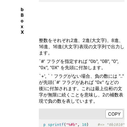
b
B
o
x
X
整数をそれぞれ2進、2進(大文字)、8進、
16進、16進(大文字)表現の文字列で出力し
ます。
`#' フラグを指定すれば "0b", "0B", "0",
"0x", "0X" を先頭に付加します。
`+', ` ' フラグがない場合、負の数には ".."
が先頭(`#' フラグがあれば "0x" などの
後)に付加されます。これは最上位桁の文
字が無限に続くことを意味し、2の補数表
現で負の数を表しています。
p
sprintf
(
"
%#b
"
, 
10
)