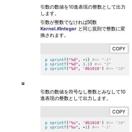
引数の数値を10進表現の整数として出力
します。
引数が整数でなければ関数
Kernel.#Integer
と同じ規則で整数に変
換されます。
p
sprintf
(
"
%d
"
, 
-
1
)
p
sprintf
(
"
%d
"
, 
3.1
)
p
sprintf
(
"
%d
"
, 
'0b1010'
)
u
引数の数値を符号なし整数とみなして10
進表現の整数として出力します。
p
sprintf
(
"
%u
"
, 
'0b1010'
)
p
sprintf
(
"
%u
"
, 
-
1
)