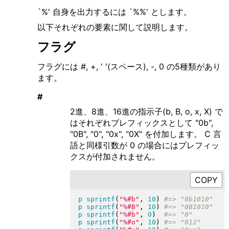
`%' 自身を出力するには `%%' とします。
以下それぞれの要素に関して説明します。
フラグ
フラグには #, +, ' '(スペース), -, 0 の5種類があり
ます。
#
2進、8進、16進の指示子(b, B, o, x, X) で
はそれぞれプレフィックスとして "0b",
"0B", "0", "0x", "0X" を付加します。 C 言
語と同様引数が 0 の場合にはプレフィッ
クスが付加されません。
p
sprintf
(
"
%#b
"
, 
10
)
p
sprintf
(
"
%#B
"
, 
10
)
p
sprintf
(
"
%#b
"
, 
0
)
p
sprintf
(
"
%#o
"
, 
10
)