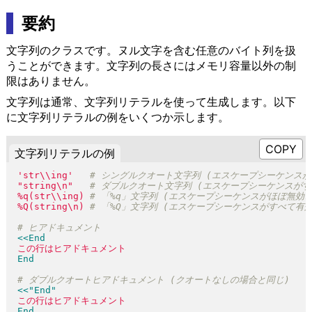
要約
文字列のクラスです。ヌル文字を含む任意のバイト列を扱
うことができます。文字列の長さにはメモリ容量以外の制
限はありません。
文字列は通常、文字列リテラルを使って生成します。以下
に文字列リテラルの例をいくつか示します。
文字列リテラルの例
'str\\ing'
"
string\n
"
%q(
str\\ing
)
%Q(
string\n
)
<<End
<<"End"