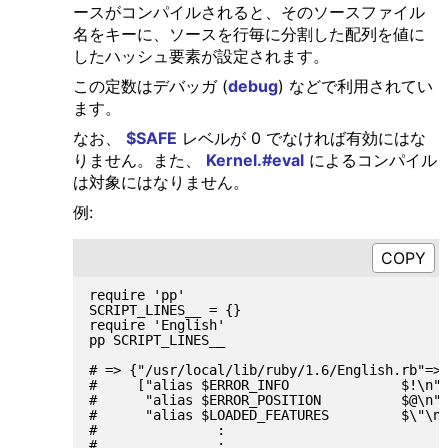
ースがコンパイルされると、そのソースファイル
名をキーに、ソースを行毎に分割した配列を値に
したハッシュ要素が設定されます。
この定数はデバッガ (
debug
) などで利用されてい
ます。
なお、
$SAFE
レベルが 0 でなければ有効にはな
りません。また、
Kernel.#eval
によるコンパイル
は対象にはなりません。
例:
require 'pp'

SCRIPT_LINES__ = {}

require 'English'

pp SCRIPT_LINES__

# => {"/usr/local/lib/ruby/1.6/English.rb"=>

#     ["alias $ERROR_INFO              $!\n",
#      "alias $ERROR_POSITION          $@\n",
#      "alias $LOADED_FEATURES         $\"\n"
#               :

#               :
