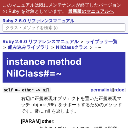
このマニュアルは既にメンテナンスが終了したバージョン
の Ruby を対象としています。
最新版のマニュアルへ
Ruby 2.6.0 リファレンスマニュアル
Ruby 2.6.0 リファレンスマニュアル
ライブラリ一覧
組み込みライブラリ
NilClassクラス
=~
instance method
NilClass#=~
[
permalink
][
rdoc
]
self =~ other -> nil
右辺に正規表現オブジェクトを置いた正規表現マ
ッチ obj =~ /RE/ をサポートするためのメソッド
です。常に nil を返します。
[PARAM] other: