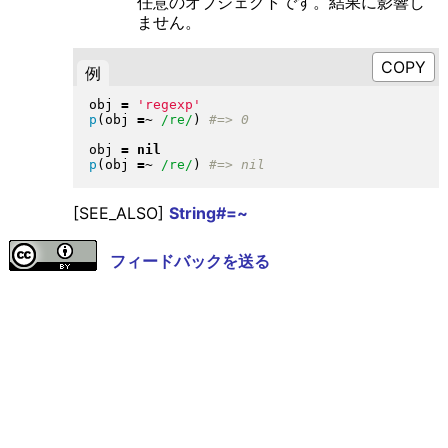
任意のオブジェクトです。結果に影響し
ません。
例
obj 
=
'regexp'
p
(
obj 
=~
/re/
)
obj 
=
nil
p
(
obj 
=~
/re/
)
[SEE_ALSO]
String#=~
フィードバックを送る