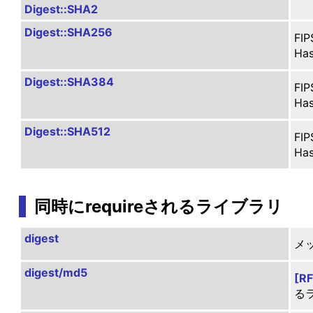
Digest::SHA2
Digest::SHA256
FIP
Ha
Digest::SHA384
FIP
Ha
Digest::SHA512
FIP
Ha
同時にrequireされるライブラリ
digest
メ
digest/md5
[R
る