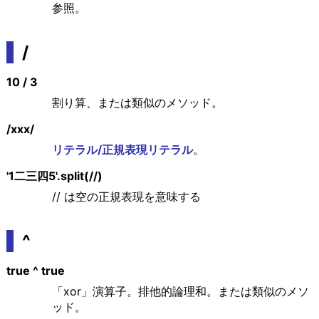
参照。
/
10 / 3
割り算、または類似のメソッド。
/xxx/
リテラル/正規表現リテラル
。
'1二三四5'.split(//)
// は空の正規表現を意味する
^
true ^ true
「xor」演算子。排他的論理和。または類似のメソ
ッド。