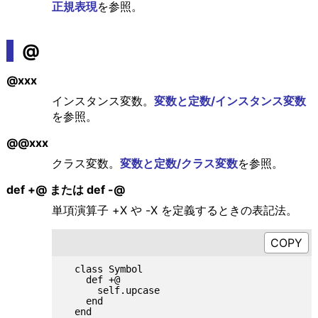
正規表現
を参照。
@
@xxx
インスタンス変数。
変数と定数/インスタンス変数
を参照。
@@xxx
クラス変数。
変数と定数/クラス変数
を参照。
def +@ または def -@
単項演算子 +X や -X を定義するときの表記法。
  class Symbol

    def +@

      self.upcase

    end

  end
