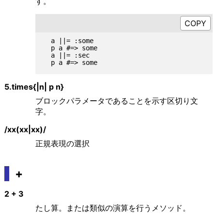
す。
  a ||= :some

  p a #=> some

  a ||= :sec

5.times{|n| p n}
ブロックパラメータであることを示す区切り文
字。
/xx(xx|xx)/
正規表現の選択
+
2 + 3
たし算。または類似の演算を行うメソッド。