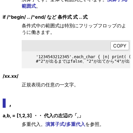
範囲式
。
if /^begin/ .. /^end/ など 条件式 式 .. 式
条件式中の範囲式は特別にフリップフロップのよ
うに働きます。
    '1234543212345'.each_char { |n| print( (n
/xx.xx/
正規表現の任意の一文字。
,
a,b, = [1,2,3] ・・ 代入の左辺の「,」
多重代入。
演算子式/多重代入
を参照。