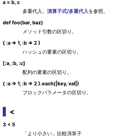
a = b, c
多重代入。
演算子式/多重代入
を参照。
def foo(bar, baz)
メソッド引数の区切り。
{ :a => 1, :b => 2 }
ハッシュの要素の区切り。
[:a, :b, :c]
配列の要素の区切り。
{ :a => 1, :b => 2 }.each{|key, val|}
ブロックパラメータの区切り。
<
3 < 5
「より小さい」比較演算子