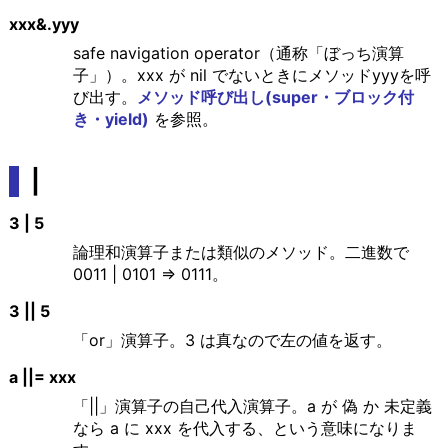
xxx&.yyy
safe navigation operator（通称「ぼっち演算
子」）。xxx が nil でないときにメソッドyyyを呼
び出す。
メソッド呼び出し(super・ブロック付
き・yield)
を参照。
|
3 | 5
論理和演算子または類似のメソッド。二進数で
0011 | 0101 => 0111。
3 || 5
「or」演算子。3 は真なので左の値を返す。
a ||= xxx
「||」演算子の自己代入演算子。a が 偽 か 未定義
なら a に xxx を代入する、という意味になりま