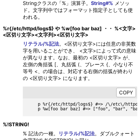
Stringクラスの「%」演算子。
String#%
メソッ
ド。文字列中ではフォーマット指定子としても使
われる。
%r{/etc/httpd/logs$} や %w[foo bar baz] ・・ %<文字>
<区切り文字><文字列><区切り文字>
リテラル/%記法
。<区切り文字>には任意の非英数
字を用いることができ、 <文字>によって式の意味
が異なります。なお、最初の <区切り文字> が、
左側の角括弧 [、丸括弧 (、ブレース {、小なり不
等号 <、の場合は、対応する右側の括弧が終わり
の <区切り文字> になります。
    p %r{/etc/httpd/logs$} #=> /\/etc\/httpd\
%!STRING!
% 記法の一種。
リテラル/%記法
。ダブルクォート