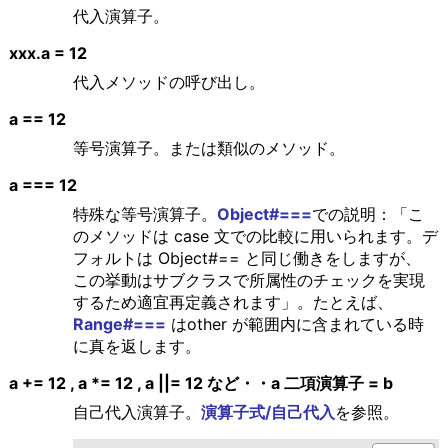
代入演算子。
xxx.a = 12
代入メソッドの呼び出し。
a == 12
等号演算子。または類似のメソッド。
a === 12
特殊な等号演算子。
Object#===
での説明：「こ
のメソッドは case 文での比較に用いられます。デ
フォルトは Object#== と同じ働きをしますが、
この挙動はサブクラスで所属性のチェックを実現
するため適宜再定義されます」。たとえば、
Range#===
はother が範囲内に含まれている時
に真を返します。
a += 12 , a *= 12 , a ||= 12 など・・a 二項演算子 = b
自己代入演算子。
演算子式/自己代入
を参照。