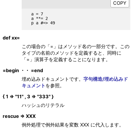
  a = 7

  a **= 2

def xx=
この場合の「=」はメソッド名の一部分です。この
タイプの名前のメソッドを定義すると、同時に
「=」演算子を定義することになります。
=begin ・・ =end
埋め込みドキュメントです。
字句構造/埋め込みド
キュメント
を参照。
{ 1 => "11" , 3 => "333" }
ハッシュのリテラル
rescue => XXX
例外処理で例外結果を変数 XXX に代入します。