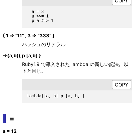
  a = 3

  a >>= 1

{ 1 => "11" , 3 => "333" }
ハッシュのリテラル
->(a,b){ p [a,b] }
Ruby1.9 で導入された lambda の新しい記法。以
下と同じ。
=
a = 12