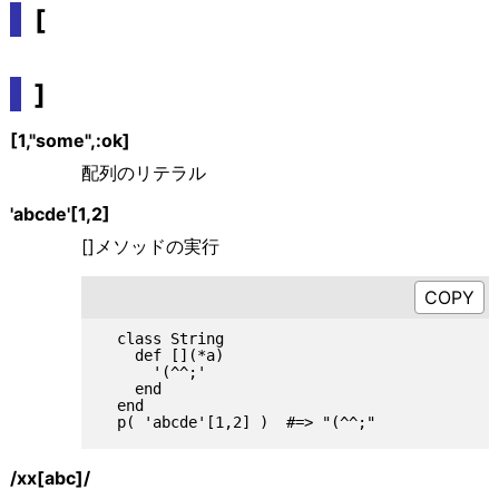
[
]
[1,"some",:ok]
配列のリテラル
'abcde'[1,2]
[]メソッドの実行
  class String

    def [](*a)

      '(^^;'

    end

  end

/xx[abc]/