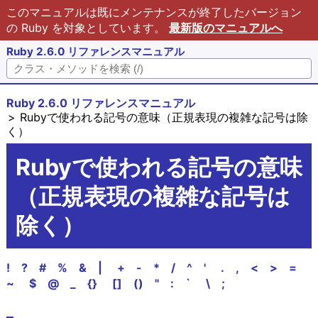
このマニュアルは既にメンテナンスが終了したバージョン
の Ruby を対象としています。
最新版のマニュアルへ
Ruby 2.6.0 リファレンスマニュアル
Ruby 2.6.0 リファレンスマニュアル
Rubyで使われる記号の意味（正規表現の複雑な記号は除
く）
Rubyで使われる記号の意味
（正規表現の複雑な記号は
除く）
!
?
#
%
&
|
+
-
*
/
^
'
.
,
<
>
=
~
$
@
_
{
}
[
]
(
)
"
:
`
\
;