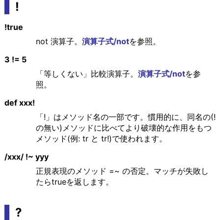
!
!true
not 演算子。
演算子式/not
を参照。
3 != 5
「等しくない」比較演算子。
演算子式/not
を参
照。
def xxx!
「!」はメソッド名の一部です。慣用的に、同名の(!
の無い)メソッドに比べてより破壊的な作用をもつ
メソッド(例: tr と tr!)で使われます。
/xxx/ !~ yyy
正規表現のメソッド =~ の否定。マッチが失敗し
たらtrueを返します。
?