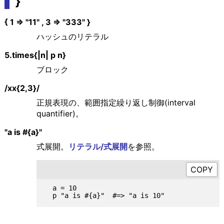
}
{ 1 => "11" , 3 => "333" }
ハッシュのリテラル
5.times{|n| p n}
ブロック
/xx{2,3}/
正規表現の、範囲指定繰り返し制御(interval
quantifier)。
"a is #{a}"
式展開。
リテラル/式展開
を参照。
  a = 10
