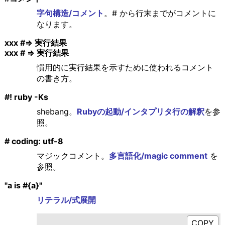
字句構造/コメント
。# から行末までがコメントに
なります。
xxx #=> 実行結果
xxx # => 実行結果
慣用的に実行結果を示すために使われるコメント
の書き方。
#! ruby -Ks
shebang。
Rubyの起動/インタプリタ行の解釈
を参
照。
# coding: utf-8
マジックコメント。
多言語化/magic comment
を
参照。
"a is #{a}"
リテラル/式展開