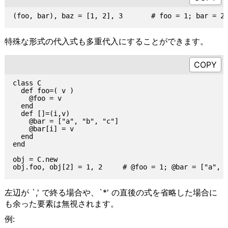
特殊な形式の代入式も多重代入にすることができます。
class C

  def foo=( v )

    @foo = v

  end

  def []=(i,v)

    @bar = ["a", "b", "c"]

    @bar[i] = v

  end

end

obj = C.new

左辺が `,' で終る場合や、`*' の直後の式を省略した場合に
も余った要素は無視されます。
例: