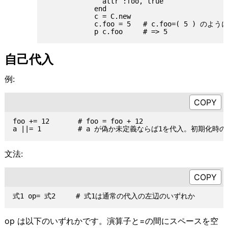
              attr :foo, true

            end

            c = C.new

            c.foo = 5   # c.foo=( 5 ) のよ
自己代入
例:
foo += 12       # foo = foo + 12

文法:
op は以下のいずれかです。演算子と=の間にスペースを空