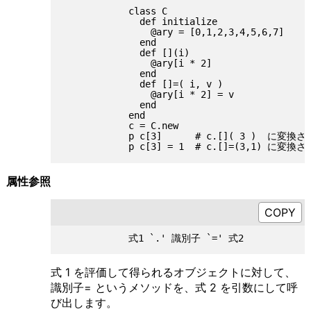
            class C

              def initialize

                @ary = [0,1,2,3,4,5,6,7]

              end

              def [](i)

                @ary[i * 2]

              end

              def []=( i, v )

                @ary[i * 2] = v

              end

            end

            c = C.new

            p c[3]      # c.[]( 3 )  に変
属性参照
式 1 を評価して得られるオブジェクトに対して、
識別子= というメソッドを、式 2 を引数にして呼
び出します。