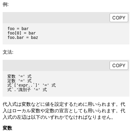
例:
foo = bar

foo[0] = bar

文法:
変数 '=' 式

定数 '=' 式

式`['expr..`]' '=' 式

代入式は変数などに値を設定するために用いられます。代
入はローカル変数や定数の宣言としても用いられます。代
入式の左辺は以下のいずれかでなければなりません。
変数