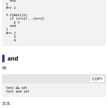
  end

}

#=> 2

5.times{|n|

  if (n==2)...(n==2)

    p n

  end

}

#=> 2

    3

and
例:
test && set

文法: