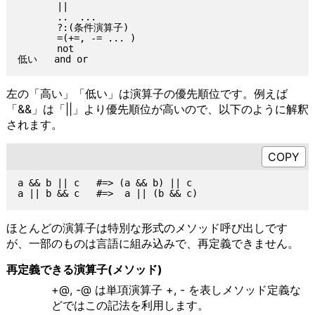
       ||

       ..  ...

       ?:(条件演算子)

       =(+=, -= ... )

       not

左の「高い」「低い」は演算子の優先順位です。例えば
「&&」は「||」より優先順位が高いので、以下のように解釈
されます。
a && b || c   #=> (a && b) || c

ほとんどの演算子は特別な形式のメソッド呼び出しです
が、一部のものは言語に組み込みで、再定義できません。
再定義できる演算子(メソッド)
+@, -@ は単項演算子 +, - を表しメソッド定義な
どではこの記法を利用します。