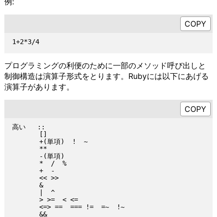
例:
プログラミングの利便のために一部のメソッド呼び出しと
制御構造は演算子形式をとります。Rubyには以下にあげる
演算子があります。
高い   ::

       []

       +(単項)  !  ~

       **

       -(単項)

       *  /  %

       +  -

       << >>

       &

       |  ^

       > >=  < <=

       <=> ==  === !=  =~  !~

       &&
