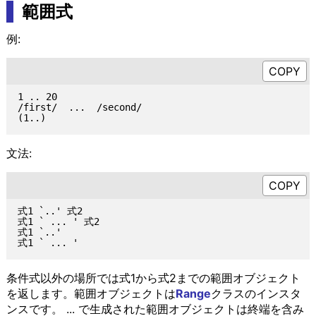
範囲式
例:
1 .. 20

/first/  ...  /second/

文法:
式1 `..' 式2

式1 ` ... ' 式2

式1 `..'

条件式以外の場所では式1から式2までの範囲オブジェクト
を返します。範囲オブジェクトは
Range
クラスのインスタ
ンスです。 ... で生成された範囲オブジェクトは終端を含み