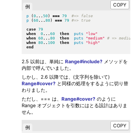
例
p
(
0
...
50
)
===
79
p
(
60
...
80
)
===
79
case
79
when
0
...
60
then
puts
"
low
"
when
60
...
80
then
puts
"
medium
"
when
80
..
100
then
puts
"
high
"
end
2.5 以前は、単純に
Range#include?
メソッドを
内部で呼んでいました。
しかし、2.6 以降では、(文字列を除いて)
Range#cover?
と同様の処理をするように切り替
わりました。
ただし、=== は、
Range#cover?
のように
Range オブジェクトを引数にはとる設計はありま
せん。
例