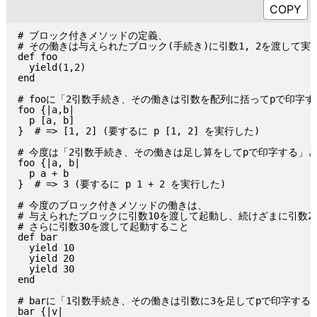
# ブロック付きメソッドの定義、

# その働きは与えられたブロック(手続き)に引数1, 2を渡して実行
def foo

  yield(1,2)

end

# fooに「2引数手続き、その働きは引数を配列に括ってpで印字
foo {|a,b|

  p [a, b]

}  # => [1, 2] (要するに p [1, 2] を実行した)

# 今度は「2引数手続き、その働きは足し算をしてpで印字する」と
foo {|a, b|

  p a + b

}  # => 3 (要するに p 1 + 2 を実行した)

# 今度のブロック付きメソッドの働きは、

# 与えられたブロックに引数10を渡して起動し、続けざまに引数20
# さらに引数30を渡して起動すること

def bar

  yield 10

  yield 20

  yield 30

end

# barに「1引数手続き、その働きは引数に3を足してpで印字する
bar {|v|
