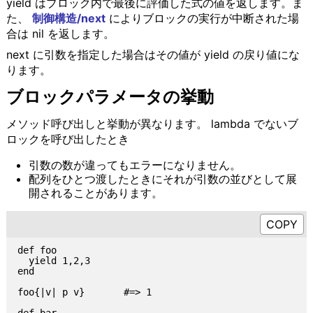
yield はブロック内で最後に評価した式の値を返します。ま
た、
制御構造/next
によりブロックの実行が中断された場
合は nil を返します。
next に引数を指定した場合はその値が yield の戻り値にな
ります。
ブロックパラメータの挙動
メソッド呼び出しと挙動が異なります。 lambda でないブ
ロックを呼び出したとき
引数の数が違ってもエラーになりません。
配列をひとつ渡したときにそれが引数の並びとして展
開されることがあります。
def foo

  yield 1,2,3

end

foo{|v| p v}       #=> 1

def bar
