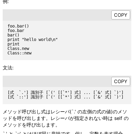
例:
foo.bar()

foo.bar

bar()

print "hello world\n"

print

Class.new

文法:
[式  `.'] 識別子 [`(' [[`*'] 式] ... [`&' 式] `)']

メソッド呼び出し式はレシーバ(`.' の左側の式の値)のメソ
ッドを呼び出します。レシーバが指定されない時は self の
メソッドを呼び出します。
`.' と `::' とはほぼ同じ意味です。但し、定数を表す場合