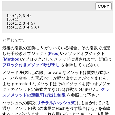
foo(1,2,3,4)

foo(1)

foo(1,2,3,4,5)

と同じです。
最後の引数の直前に & がついている場合、その引数で指定
した手続きオブジェクト(
Proc
)やメソッドオブジェクト
(
Method
)がブロックとしてメソッドに渡されます。詳細は
ブロック付きメソッド呼び出し
を参照してください。
メソッド呼び出しの際、private なメソッドは関数形式(レ
シーバを省略した形式)でしか呼び出すことができません。
また protected なメソッドはそのメソッドを持つオブジェ
クトのメソッド定義式内でなければ呼び出せません。
クラ
ス／メソッドの定義/呼び出し制限
を参照して下さい。
ハッシュ式の解説(
リテラル/ハッシュ式
)にも書かれている
通り、メソッド呼出の末尾にHashを渡す場合は {, } を省略
することができます。これを用いることでキーワード引数