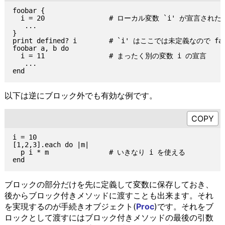
foobar {

  i = 20                # ローカル変数 `i' が宣言された

   ...

}

print defined? i        # `i' はここでは未定義なので fal
foobar a, b do

  i = 11                # まったく別の変数 i の宣言

   ...

以下は逆にブロック外でも有効な例です。
i = 10

[1,2,3].each do |m|

  p i * m               # いきなり i を使える

ブロックの部分だけを先に定義して変数に保存しておき、
後からブロック付きメソッドに渡すことも出来ます。それ
を実現するのが手続きオブジェクト(
Proc
)です。それをブ
ロックとして渡すにはブロック付きメソッドの最後の引数