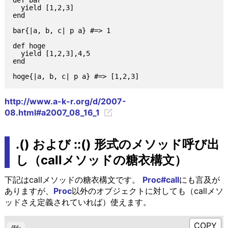
  yield [1,2,3]

end

bar{|a, b, c| p a} #=> 1

def hoge

  yield [1,2,3],4,5

end

http://www.a-k-r.org/d/2007-
08.html#a2007_08_16_1
.() および ::() 形式のメソッド呼び出
し（callメソッドの糖衣構文）
下記はcallメソッドの糖衣構文です。
Proc#call
にも言及が
ありますが、
Proc
以外のオブジェクトに対しても（callメソ
ッドさえ定義されていれば）使えます。