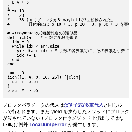
  p v + 3

}

# => 13

#    23

#    33 (同じブロックが3つのyieldで3回起動された。

#        具体的には p 10 + 3; p 20 + 3; p 30 + 3 を実
# Array#eachの(粗製乱造の)類似品

def iich(arr) # 引数に配列を取る

  idx = 0

  while idx < arr.size

    yield(arr[idx]) # 引数の各要素毎に、その要素を引数
    idx += 1

  end

end

sum = 0

iich([1, 4, 9, 16, 25]) {|elem|

  sum += elem

}

ブロックパラメータの代入は
演算子式/多重代入
と同じルー
ルで行われます。また yield を実行したメソッドにブロック
が渡されていない (ブロック付きメソッド呼び出しではな
い)時は例外
LocalJumpError
が発生します。