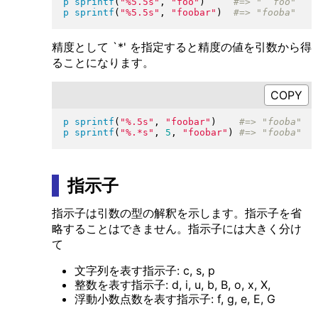
p
sprintf
(
"
%5.5s
"
, 
"
foo
"
)
p
sprintf
(
"
%5.5s
"
, 
"
foobar
"
)
精度として `*' を指定すると精度の値を引数から得
ることになります。
p
sprintf
(
"
%.5s
"
, 
"
foobar
"
)
p
sprintf
(
"
%.*s
"
, 
5
, 
"
foobar
"
)
指示子
指示子は引数の型の解釈を示します。指示子を省
略することはできません。指示子には大きく分け
て
文字列を表す指示子: c, s, p
整数を表す指示子: d, i, u, b, B, o, x, X,
浮動小数点数を表す指示子: f, g, e, E, G