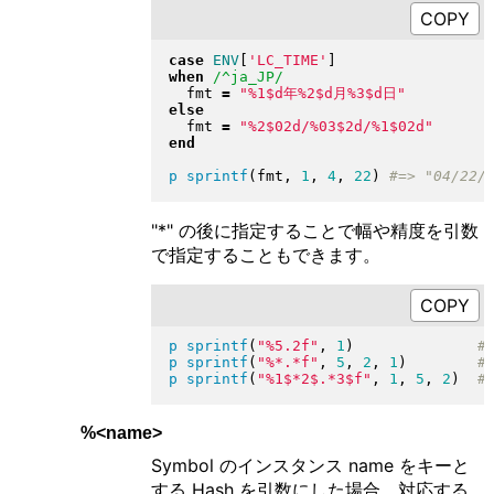
case
ENV
[
'LC_TIME'
]
when
/^ja_JP/
  fmt 
=
"
%1$d年%2$d月%3$d日
"
else
  fmt 
=
"
%2$02d/%03$2d/%1$02d
"
end
p
sprintf
(
fmt, 
1
, 
4
, 
22
)
"*" の後に指定することで幅や精度を引数
で指定することもできます。
p
sprintf
(
"
%5.2f
"
, 
1
)
p
sprintf
(
"
%*.*f
"
, 
5
, 
2
, 
1
)
p
sprintf
(
"
%1$*2$.*3$f
"
, 
1
, 
5
, 
2
)
%<name>
Symbol のインスタンス name をキーと
する Hash を引数にした場合、対応する