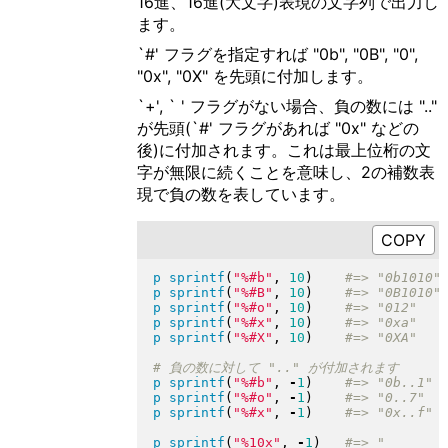
16進、16進(大文字)表現の文字列で出力し
ます。
`#' フラグを指定すれば "0b", "0B", "0",
"0x", "0X" を先頭に付加します。
`+', ` ' フラグがない場合、負の数には ".."
が先頭(`#' フラグがあれば "0x" などの
後)に付加されます。これは最上位桁の文
字が無限に続くことを意味し、2の補数表
現で負の数を表しています。
p
sprintf
(
"
%#b
"
, 
10
)
p
sprintf
(
"
%#B
"
, 
10
)
p
sprintf
(
"
%#o
"
, 
10
)
p
sprintf
(
"
%#x
"
, 
10
)
p
sprintf
(
"
%#X
"
, 
10
)
p
sprintf
(
"
%#b
"
, 
-
1
)
p
sprintf
(
"
%#o
"
, 
-
1
)
p
sprintf
(
"
%#x
"
, 
-
1
)
p
sprintf
(
"
%10x
"
, 
-
1
)