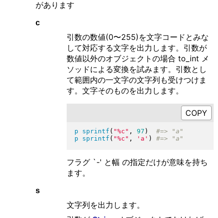
があります
c
引数の数値(0〜255)を文字コードとみな
して対応する文字を出力します。引数が
数値以外のオブジェクトの場合 to_int メ
ソッドによる変換を試みます。引数とし
て範囲内の一文字の文字列も受けつけま
す。文字そのものを出力します。
p
sprintf
(
"
%c
"
, 
97
)
p
sprintf
(
"
%c
"
, 
'a'
)
フラグ `-' と幅 の指定だけが意味を持ち
ます。
s
文字列を出力します。