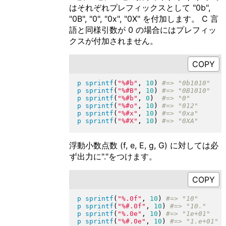
はそれぞれプレフィックスとして "0b",
"0B", "0", "0x", "0X" を付加します。 C 言
語と同様引数が 0 の場合にはプレフィッ
クスが付加されません。
p
sprintf
(
"
%#b
"
, 
10
)
p
sprintf
(
"
%#B
"
, 
10
)
p
sprintf
(
"
%#b
"
, 
0
)
p
sprintf
(
"
%#o
"
, 
10
)
p
sprintf
(
"
%#x
"
, 
10
)
p
sprintf
(
"
%#X
"
, 
10
)
浮動小数点数 (f, e, E, g, G) に対しては必
ず出力に"."をつけます。
p
sprintf
(
"
%.0f
"
, 
10
)
p
sprintf
(
"
%#.0f
"
, 
10
)
p
sprintf
(
"
%.0e
"
, 
10
)
p
sprintf
(
"
%#.0e
"
, 
10
)