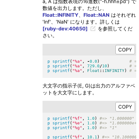
a, A は指数表現の16進数("-h.hhh±pd") で
数値を出力します。ただし、
Float::INFINITY
、
Float::NAN
はそれぞれ
'Inf'、'NaN' になります。詳しくは
[ruby-dev:40650]
を参照してくだ
さい。
p
sprintf
(
"
%a
"
, 
-
0.0
)
p
sprintf
(
"
%a
"
, 
729.0
/
10
)
p
sprintf
(
"
%a
"
, 
Float
::
INFINITY
)
大文字の指示子(E, G)は出力のアルファベ
ットを大文字にします。
p
sprintf
(
"
%f
"
, 
1.0
)
p
sprintf
(
"
%e
"
, 
1.0
)
p
sprintf
(
"
%g
"
, 
1.0
)
p
sprintf
(
"
%f
"
, 
10.1
)