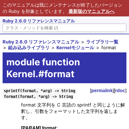
このマニュアルは既にメンテナンスが終了したバージョン
の Ruby を対象としています。
最新版のマニュアルへ
Ruby 2.6.0 リファレンスマニュアル
Ruby 2.6.0 リファレンスマニュアル
ライブラリ一覧
組み込みライブラリ
Kernelモジュール
format
module function
Kernel.#format
[
permalink
][
rdoc
]
sprintf(format, *arg) -> String
format(format, *arg) -> String
format 文字列を C 言語の sprintf と同じように解
釈し、引数をフォーマットした文字列を返しま
す。
[PARAM] format: