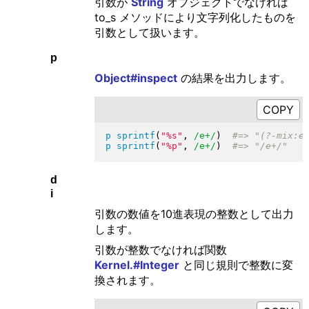
引数が
String
オブジェクトでなければ
to_s メソッドにより文字列化したものを
引数として扱います。
p
Object#inspect
の結果を出力します。
p
sprintf
(
"
%s
"
, 
/e+/
)
p
sprintf
(
"
%p
"
, 
/e+/
)
d
i
引数の数値を10進表現の整数として出力
します。
引数が整数でなければ関数
Kernel.#Integer
と同じ規則で整数に変
換されます。