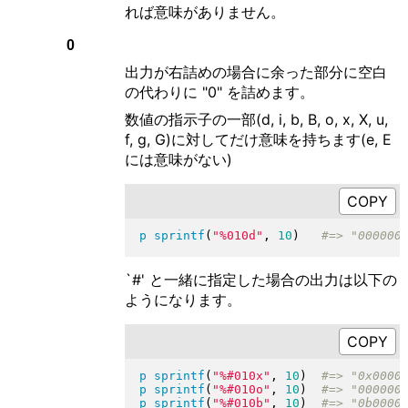
れば意味がありません。
0
出力が右詰めの場合に余った部分に空白
の代わりに "0" を詰めます。
数値の指示子の一部(d, i, b, B, o, x, X, u,
f, g, G)に対してだけ意味を持ちます(e, E
には意味がない)
p
sprintf
(
"
%010d
"
, 
10
)
`#' と一緒に指定した場合の出力は以下の
ようになります。
p
sprintf
(
"
%#010x
"
, 
10
)
p
sprintf
(
"
%#010o
"
, 
10
)
p
sprintf
(
"
%#010b
"
, 
10
)