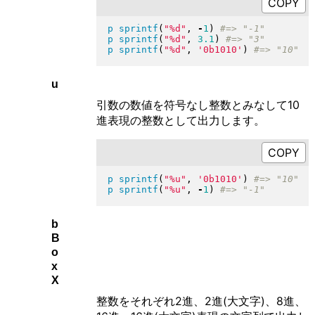
p
sprintf
(
"
%d
"
, 
-
1
)
p
sprintf
(
"
%d
"
, 
3.1
)
p
sprintf
(
"
%d
"
, 
'0b1010'
)
u
引数の数値を符号なし整数とみなして10
進表現の整数として出力します。
p
sprintf
(
"
%u
"
, 
'0b1010'
)
p
sprintf
(
"
%u
"
, 
-
1
)
b
B
o
x
X
整数をそれぞれ2進、2進(大文字)、8進、