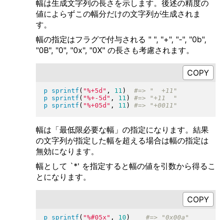
幅は生成文字列の長さを示します。後述の精度の
値によらずこの幅分だけの文字列が生成されま
す。
幅の指定はフラグで付与される " ", "+", "-", "0b",
"0B", "0", "0x", "0X" の長さも考慮されます。
p
sprintf
(
"
%+5d
"
, 
11
)
p
sprintf
(
"
%+-5d
"
, 
11
)
p
sprintf
(
"
%+05d
"
, 
11
)
幅は「最低限必要な幅」の指定になります。結果
の文字列が指定した幅を超える場合は幅の指定は
無効になります。
幅として `*' を指定すると幅の値を引数から得るこ
とになります。
p
sprintf
(
"
%#05x
"
, 
10
)