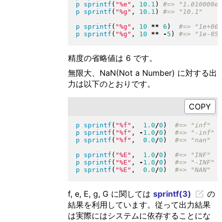
p
sprintf
(
"
%e
"
, 
10.1
)
p
sprintf
(
"
%g
"
, 
10.1
)
p
sprintf
(
"
%g
"
, 
10
**
6
)
p
sprintf
(
"
%g
"
, 
10
**
-
5
)
精度の省略値は 6 です。
無限大、NaN(Not a Number) に対する出
力は以下のとおりです。
p
sprintf
(
"
%f
"
,  
1.0
/
0
)
p
sprintf
(
"
%f
"
, 
-
1.0
/
0
)
p
sprintf
(
"
%f
"
,  
0.0
/
0
)
p
sprintf
(
"
%E
"
,  
1.0
/
0
)
p
sprintf
(
"
%E
"
, 
-
1.0
/
0
)
p
sprintf
(
"
%E
"
,  
0.0
/
0
)
f, e, E, g, G に関しては
sprintf(3)
の
結果を利用しています。従って出力結果
は実際にはシステムに依存することにな