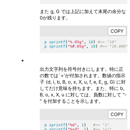
また g, G では上記に加えて末尾の余分な
0が残ります。
p
sprintf
(
"
%.05g
"
, 
10
)
p
sprintf
(
"
%#.05g
"
, 
10
)
+
出力文字列を符号付きにします。特に正
の数では`+'が付加されます。数値の指示
子 (d, i, b, B, o, x, X, u, f, e, E, g, G) に対
してだけ意味を持ちます。また、特に b,
B, o, x, X, u に対しては、負数に対して "-
" を付加することを示します。
p
sprintf
(
"
%d
"
, 
1
)
p
sprintf
(
"
%+d
"
, 
1
)