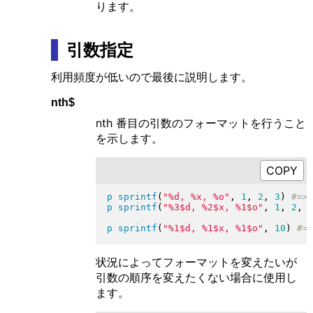
ります。
引数指定
利用頻度が低いので最後に説明します。
nth$
nth 番目の引数のフォーマットを行うこと
を示します。
p
sprintf
(
"
%d, %x, %o
"
, 
1
, 
2
, 
3
)
p
sprintf
(
"
%3$d, %2$x, %1$o
"
, 
1
, 
2
, 
p
sprintf
(
"
%1$d, %1$x, %1$o
"
, 
10
)
状況によってフォーマットを変えたいが
引数の順序を変えたくない場合に使用し
ます。