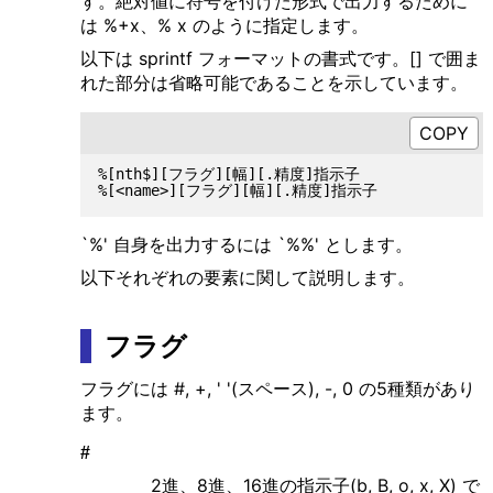
す。絶対値に符号を付けた形式で出力するために
は %+x、% x のように指定します。
以下は sprintf フォーマットの書式です。[] で囲ま
れた部分は省略可能であることを示しています。
%[nth$][フラグ][幅][.精度]指示子

`%' 自身を出力するには `%%' とします。
以下それぞれの要素に関して説明します。
フラグ
フラグには #, +, ' '(スペース), -, 0 の5種類があり
ます。
#
2進、8進、16進の指示子(b, B, o, x, X) で