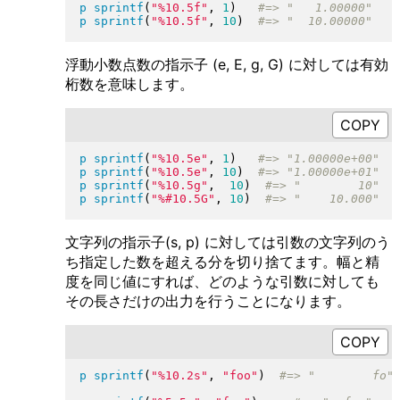
p
sprintf
(
"
%10.5f
"
, 
1
)
p
sprintf
(
"
%10.5f
"
, 
10
)
浮動小数点数の指示子 (e, E, g, G) に対しては有効
桁数を意味します。
p
sprintf
(
"
%10.5e
"
, 
1
)
p
sprintf
(
"
%10.5e
"
, 
10
)
p
sprintf
(
"
%10.5g
"
,  
10
)
p
sprintf
(
"
%#10.5G
"
, 
10
)
文字列の指示子(s, p) に対しては引数の文字列のう
ち指定した数を超える分を切り捨てます。幅と精
度を同じ値にすれば、どのような引数に対しても
その長さだけの出力を行うことになります。
p
sprintf
(
"
%10.2s
"
, 
"
foo
"
)