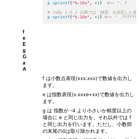
p
sprintf
(
"
%-10x
"
, 
-
1
)
p
sprintf
(
"
%.10x
"
, 
-
1
)
f
e
E
g
G
a
A
f は小数点表現(xxx.xxx)で数値を出力し
ます。
e は指数表現(x.xxxe+xx)で数値を出力し
ます。
g は 指数が -4 より小さいか精度以上の
場合に e と同じ出力を、それ以外では f
と同じ出力を行います。ただし、小数部
の末尾の0は取り除かれます。