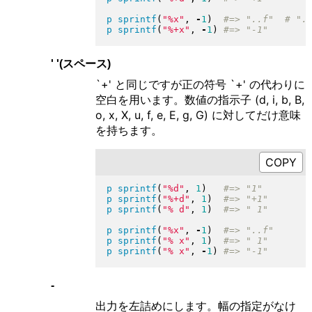
p
sprintf
(
"
%x
"
, 
-
1
)
p
sprintf
(
"
%+x
"
, 
-
1
)
' '(スペース)
`+' と同じですが正の符号 `+' の代わりに
空白を用います。数値の指示子 (d, i, b, B,
o, x, X, u, f, e, E, g, G) に対してだけ意味
を持ちます。
p
sprintf
(
"
%d
"
, 
1
)
p
sprintf
(
"
%+d
"
, 
1
)
p
sprintf
(
"
% d
"
, 
1
)
p
sprintf
(
"
%x
"
, 
-
1
)
p
sprintf
(
"
% x
"
, 
1
)
p
sprintf
(
"
% x
"
, 
-
1
)
-
出力を左詰めにします。幅の指定がなけ