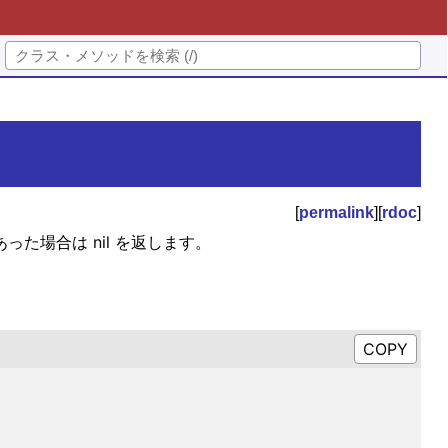
[
permalink
][
rdoc
]
った場合は nil を返します。