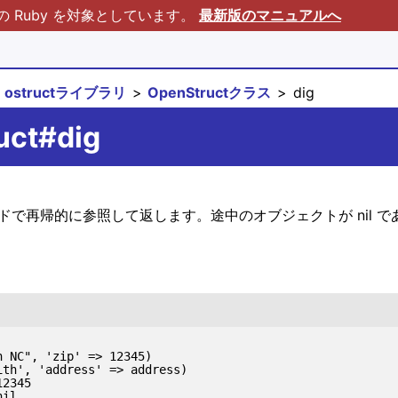
Ruby を対象としています。
最新版のマニュアルへ
ostructライブラリ
OpenStructクラス
dig
uct#dig
ソッドで再帰的に参照して返します。途中のオブジェクトが nil であ
 NC", 'zip' => 12345)

th', 'address' => address)

2345
