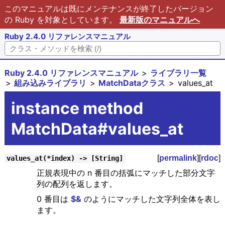
このマニュアルは既にメンテナンスが終了したバージョン
の Ruby を対象としています。
最新版のマニュアルへ
Ruby 2.4.0 リファレンスマニュアル
Ruby 2.4.0 リファレンスマニュアル
ライブラリ一覧
組み込みライブラリ
MatchDataクラス
values_at
instance method
MatchData#values_at
[
permalink
][
rdoc
]
values_at(*index) -> [String]
正規表現中の n 番目の括弧にマッチした部分文字
列の配列を返します。
0 番目は
$&
のようにマッチした文字列全体を表し
ます。