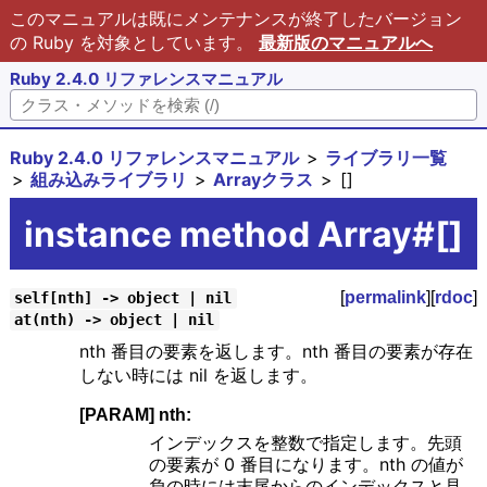
このマニュアルは既にメンテナンスが終了したバージョン
の Ruby を対象としています。
最新版のマニュアルへ
Ruby 2.4.0 リファレンスマニュアル
Ruby 2.4.0 リファレンスマニュアル
ライブラリ一覧
組み込みライブラリ
Arrayクラス
[]
instance method Array#[]
[
permalink
][
rdoc
]
self[nth] -> object | nil
at(nth) -> object | nil
nth 番目の要素を返します。nth 番目の要素が存在
しない時には nil を返します。
[PARAM] nth:
インデックスを整数で指定します。先頭
の要素が 0 番目になります。nth の値が
負の時には末尾からのインデックスと見