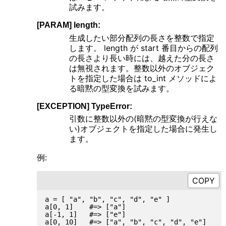
試みます。
[PARAM] length:
生成したい部分配列の長さを整数で指定
します。 length が start 番目からの配列
の長さより長い時には、越えた分の長さ
は無視されます。整数以外のオブジェク
トを指定した場合は to_int メソッドによ
る暗黙の型変換を試みます。
[EXCEPTION] TypeError:
引数に整数以外の(暗黙の型変換が行えな
い)オブジェクトを指定した場合に発生し
ます。
例:
a = [ "a", "b", "c", "d", "e" ]

a[0, 1]    #=> ["a"]

a[-1, 1]   #=> ["e"]

a[0, 10]   #=> ["a", "b", "c", "d", "e"]
