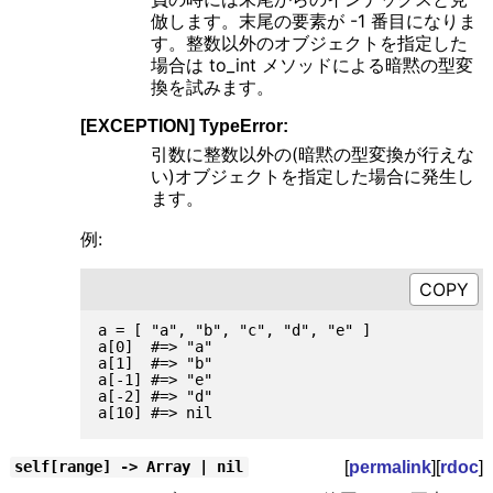
倣します。末尾の要素が -1 番目になりま
す。整数以外のオブジェクトを指定した
場合は to_int メソッドによる暗黙の型変
換を試みます。
[EXCEPTION] TypeError:
引数に整数以外の(暗黙の型変換が行えな
い)オブジェクトを指定した場合に発生し
ます。
例:
a = [ "a", "b", "c", "d", "e" ]

a[0]  #=> "a"

a[1]  #=> "b"

a[-1] #=> "e"

a[-2] #=> "d"

[
permalink
][
rdoc
]
self[range] -> Array | nil