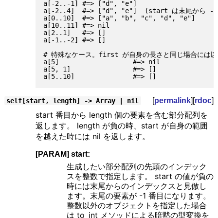
a[-2..-1] #=> ["d", "e"]

a[-2..4]  #=> ["d", "e"]  (start は末尾か
a[0..10]  #=> ["a", "b", "c", "d", "e"]

a[10..11] #=> nil

a[2..1]   #=> []

a[-1..-2] #=> []

# 特殊なケース。first が自身の長さと同じ場合には
a[5]                   #=> nil

a[5, 1]                #=> []

[
permalink
][
rdoc
]
self[start, length] -> Array | nil
start 番目から length 個の要素を含む部分配列を
返します。 length が負の時、start が自身の範囲
を越えた時には nil を返します。
[PARAM] start:
生成したい部分配列の先頭のインデック
スを整数で指定します。 start の値が負の
時には末尾からのインデックスと見倣し
ます。末尾の要素が -1 番目になります。
整数以外のオブジェクトを指定した場合
は to_int メソッドによる暗黙の型変換を