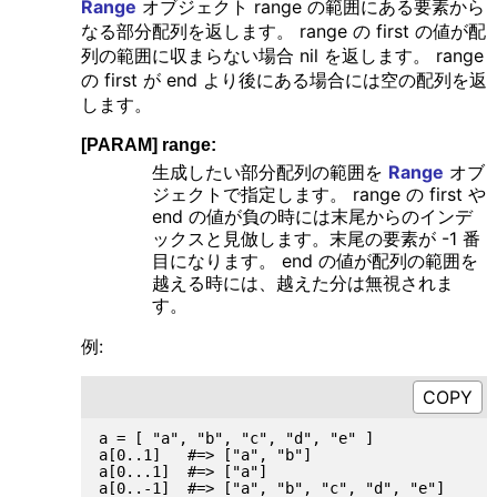
Range
オブジェクト range の範囲にある要素から
なる部分配列を返します。 range の first の値が配
列の範囲に収まらない場合 nil を返します。 range
の first が end より後にある場合には空の配列を返
します。
[PARAM] range:
生成したい部分配列の範囲を
Range
オブ
ジェクトで指定します。 range の first や
end の値が負の時には末尾からのインデ
ックスと見倣します。末尾の要素が -1 番
目になります。 end の値が配列の範囲を
越える時には、越えた分は無視されま
す。
例:
a = [ "a", "b", "c", "d", "e" ]

a[0..1]   #=> ["a", "b"]

a[0...1]  #=> ["a"]

a[0..-1]  #=> ["a", "b", "c", "d", "e"]
