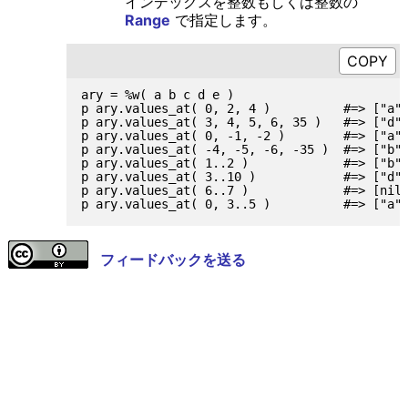
インデックスを整数もしくは整数の
Range
で指定します。
ary = %w( a b c d e )

p ary.values_at( 0, 2, 4 )          #=> ["a",
p ary.values_at( 3, 4, 5, 6, 35 )   #=> ["d",
p ary.values_at( 0, -1, -2 )        #=> ["a",
p ary.values_at( -4, -5, -6, -35 )  #=> ["b",
p ary.values_at( 1..2 )             #=> ["b",
p ary.values_at( 3..10 )            #=> ["d",
p ary.values_at( 6..7 )             #=> [nil,
フィードバックを送る