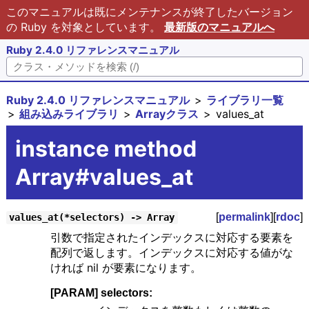
このマニュアルは既にメンテナンスが終了したバージョン
の Ruby を対象としています。
最新版のマニュアルへ
Ruby 2.4.0 リファレンスマニュアル
Ruby 2.4.0 リファレンスマニュアル
ライブラリ一覧
組み込みライブラリ
Arrayクラス
values_at
instance method
Array#values_at
[
permalink
][
rdoc
]
values_at(*selectors) -> Array
引数で指定されたインデックスに対応する要素を
配列で返します。インデックスに対応する値がな
ければ nil が要素になります。
[PARAM] selectors: