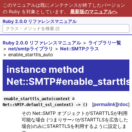
このマニュアルは既にメンテナンスが終了したバージョン
の Ruby を対象としています。
最新版のマニュアルへ
Ruby 2.0.0 リファレンスマニュアル
Ruby 2.0.0 リファレンスマニュアル
ライブラリ一覧
net/smtpライブラリ
Net::SMTPクラス
enable_starttls_auto
instance method
Net::SMTP#enable_starttls
enable_starttls_auto(context =
[
permalink
][
rdoc
]
Net::SMTP.default_ssl_context) -> ()
その Net::SMTP オブジェクトがSTARTTLSが利用
可能な場合 (つまりサーバがSTARTTLSを広告した
場合)のみにSTARTTLSを利用するように設定しま