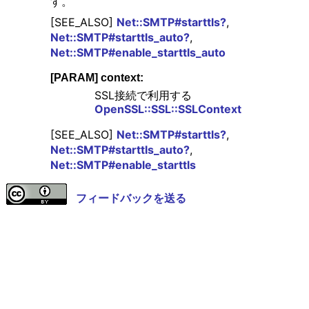
す。
[SEE_ALSO]
Net::SMTP#starttls?
,
Net::SMTP#starttls_auto?
,
Net::SMTP#enable_starttls_auto
[PARAM] context:
SSL接続で利用する
OpenSSL::SSL::SSLContext
[SEE_ALSO]
Net::SMTP#starttls?
,
Net::SMTP#starttls_auto?
,
Net::SMTP#enable_starttls
フィードバックを送る