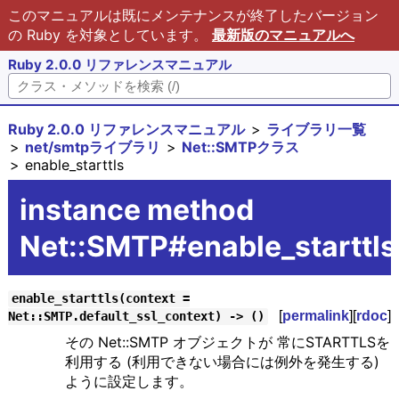
このマニュアルは既にメンテナンスが終了したバージョン
の Ruby を対象としています。
最新版のマニュアルへ
Ruby 2.0.0 リファレンスマニュアル
Ruby 2.0.0 リファレンスマニュアル
ライブラリ一覧
net/smtpライブラリ
Net::SMTPクラス
enable_starttls
instance method
Net::SMTP#enable_starttls
enable_starttls(context =
[
permalink
][
rdoc
]
Net::SMTP.default_ssl_context) -> ()
その Net::SMTP オブジェクトが 常にSTARTTLSを
利用する (利用できない場合には例外を発生する)
ように設定します。