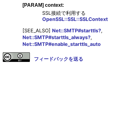
[PARAM] context:
SSL接続で利用する
OpenSSL::SSL::SSLContext
[SEE_ALSO]
Net::SMTP#starttls?
,
Net::SMTP#starttls_always?
,
Net::SMTP#enable_starttls_auto
フィードバックを送る