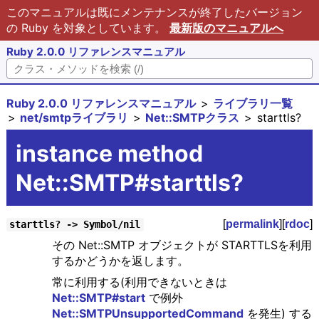
このマニュアルは既にメンテナンスが終了したバージョン
の Ruby を対象としています。
最新版のマニュアルへ
Ruby 2.0.0 リファレンスマニュアル
Ruby 2.0.0 リファレンスマニュアル
ライブラリ一覧
net/smtpライブラリ
Net::SMTPクラス
starttls?
instance method
Net::SMTP#starttls?
[
permalink
][
rdoc
]
starttls? -> Symbol/nil
その Net::SMTP オブジェクトが STARTTLSを利用
するかどうかを返します。
常に利用する(利用できないときは
Net::SMTP#start
で例外
Net::SMTPUnsupportedCommand
を発生) する