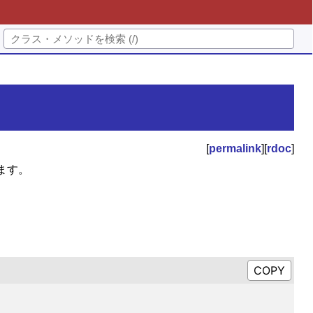
[
permalink
][
rdoc
]
ます。