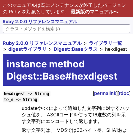
このマニュアルは既にメンテナンスが終了したバージョン
の Ruby を対象としています。
最新版のマニュアルへ
Ruby 2.0.0 リファレンスマニュアル
Ruby 2.0.0 リファレンスマニュアル
ライブラリ一覧
digestライブラリ
Digest::Baseクラス
hexdigest
instance method
Digest::Base#hexdigest
[
permalink
][
rdoc
]
hexdigest -> String
to_s -> String
updateや<<によって追加した文字列に対するハッ
シュ値を、 ASCIIコードを使って16進数の列を示
す文字列にエンコードして返します。
返す文字列は、 MD5では32バイト長、SHA1およ