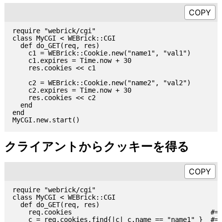
require "webrick/cgi"

class MyCGI < WEBrick::CGI

  def do_GET(req, res)

    c1 = WEBrick::Cookie.new("name1", "val1")

    c1.expires = Time.now + 30

    res.cookies << c1

    c2 = WEBrick::Cookie.new("name2", "val2")

    c2.expires = Time.now + 30

    res.cookies << c2

  end

end

クライアントからクッキーを得る
require "webrick/cgi"

class MyCGI < WEBrick::CGI

  def do_GET(req, res)

    req.cookies                                  
    c = req.cookies.find{|c| c.name == "name1" }  