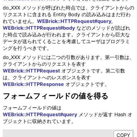
do_XXX メソッドが呼ばれた時点では、クライアントからの
リクエストに含まれる Entity Body の読み込みはまだ行わ
れていません。
WEBrick::HTTPRequest#query
,
WEBrick::HTTPRequest#body
などのメソッドが読ばれ
た時点で読み込みが行われます。クライアントから巨大な
データが送られてくることを考慮してユーザはプログラミ
ングを行うべきです。
do_XXX メソッドには二つの引数があります。第一引数は、
クライアントからのリクエストを表す
WEBrick::HTTPRequest
オブジェクトです。第二引数
は、クライアントへのレスポンスを表す
WEBrick::HTTPResponse
オブジェクトです。
フォームフィールドの値を得る
フォームフィールドの値は
WEBrick::HTTPRequest#query
メソッドが返す Hash オ
ブジェクトに収納されています。