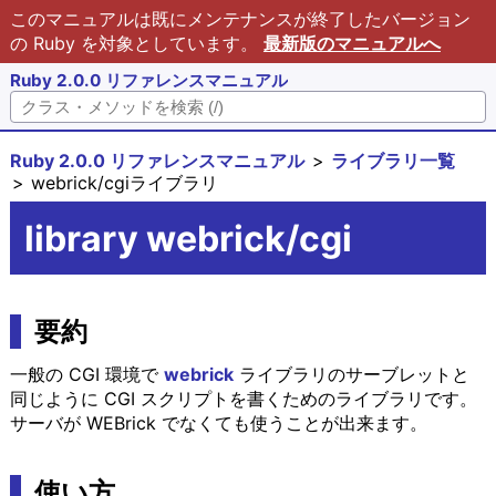
このマニュアルは既にメンテナンスが終了したバージョン
の Ruby を対象としています。
最新版のマニュアルへ
Ruby 2.0.0 リファレンスマニュアル
Ruby 2.0.0 リファレンスマニュアル
ライブラリ一覧
webrick/cgiライブラリ
library webrick/cgi
要約
一般の CGI 環境で
webrick
ライブラリのサーブレットと
同じように CGI スクリプトを書くためのライブラリです。
サーバが WEBrick でなくても使うことが出来ます。
使い方