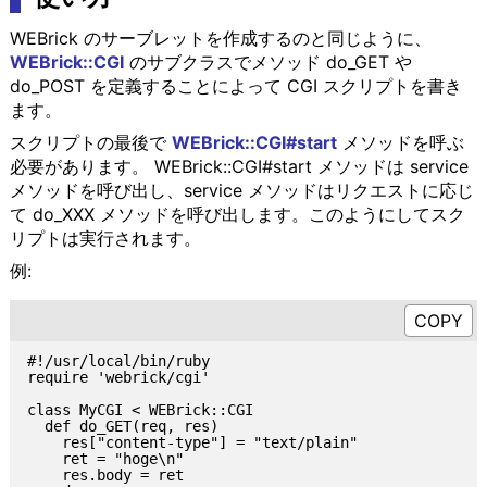
WEBrick のサーブレットを作成するのと同じように、
WEBrick::CGI
のサブクラスでメソッド do_GET や
do_POST を定義することによって CGI スクリプトを書き
ます。
スクリプトの最後で
WEBrick::CGI#start
メソッドを呼ぶ
必要があります。 WEBrick::CGI#start メソッドは service
メソッドを呼び出し、service メソッドはリクエストに応じ
て do_XXX メソッドを呼び出します。このようにしてスク
リプトは実行されます。
例:
#!/usr/local/bin/ruby

require 'webrick/cgi'

class MyCGI < WEBrick::CGI

  def do_GET(req, res)

    res["content-type"] = "text/plain"

    ret = "hoge\n"

    res.body = ret
