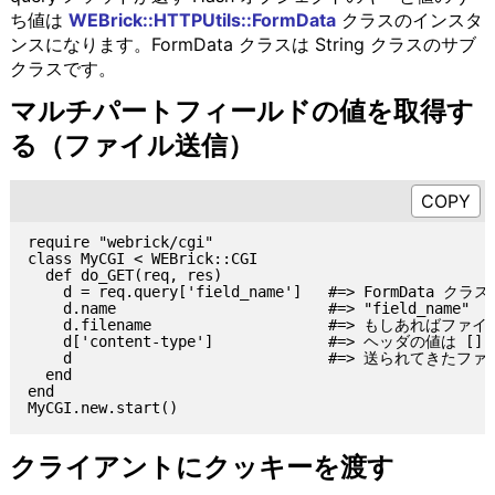
ち値は
WEBrick::HTTPUtils::FormData
クラスのインスタ
ンスになります。FormData クラスは String クラスのサブ
クラスです。
マルチパートフィールドの値を取得す
る（ファイル送信）
require "webrick/cgi"

class MyCGI < WEBrick::CGI

  def do_GET(req, res)

    d = req.query['field_name']   #=> FormData 
    d.name                        #=> "field_name"

    d.filename                    #=> もしあればフ
    d['content-type']             #=> ヘッダの値は
    d                             #=> 送られてきたフ
  end

end

クライアントにクッキーを渡す