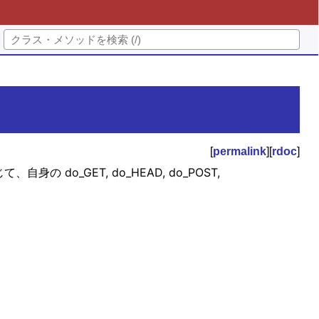
[
permalink
][
rdoc
]
、自身の do_GET, do_HEAD, do_POST,