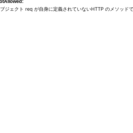
otAllowed:
ブジェクト req が自身に定義されていないHTTP のメソッ