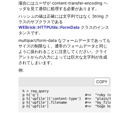
場合にはユーザが content-transfer-encoding ヘ
ッダを見て適切に処理する必要があります。
ハッシュの値は正確には文字列ではなく String ク
ラスのサブクラスである
WEBrick::HTTPUtils::FormData
クラスのインス
タンスです。
multipart/form-data なフォームデータであっても
サイズの制限なく、通常のフォームデータと同じ
ように扱われることに注意してください。クライ
アントからの入力によっては巨大な文字列が生成
されてしまいます。
例:
h = req.query

p h['q']                       #=>  "ruby rai
p h['upfile']['content-type']  #=>  "plain/te
p h['upfile'].filename         #=>  "my_file.