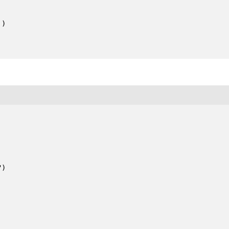
)

)
