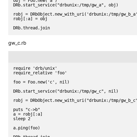
obj = Foo.new('a')

DRb.start_service("drbunix:/tmp/gw_a", obj)

robj = DRbObject.new_with_uri('drbunix:/tmp/gw_b_a'
robj[:a] = obj

gw_c.rb
require 'drb/unix'

require_relative 'foo'

foo = Foo.new('c', nil)

DRb.start_service("drbunix:/tmp/gw_c", nil)

robj = DRbObject.new_with_uri("drbunix:/tmp/gw_b_c"
puts "c->b"

a = robj[:a]

sleep 2

a.ping(foo)
