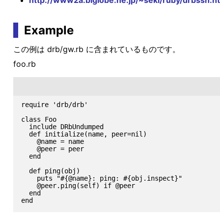
http://www2a.biglobe.ne.jp/~seki/ruby/drbssh.h
Example
この例は drb/gw.rb に含まれているものです。
foo.rb
require 'drb/drb'

class Foo

  include DRbUndumped

  def initialize(name, peer=nil)

    @name = name

    @peer = peer

  end

  def ping(obj)

    puts "#{@name}: ping: #{obj.inspect}"

    @peer.ping(self) if @peer

  end
