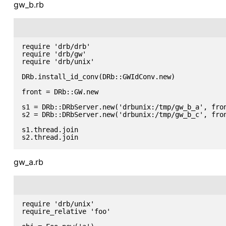
gw_b.rb
require 'drb/drb'

require 'drb/gw'

require 'drb/unix'

DRb.install_id_conv(DRb::GWIdConv.new)

front = DRb::GW.new

s1 = DRb::DRbServer.new('drbunix:/tmp/gw_b_a', fron
s2 = DRb::DRbServer.new('drbunix:/tmp/gw_b_c', fron
s1.thread.join

gw_a.rb
require 'drb/unix'

require_relative 'foo'
