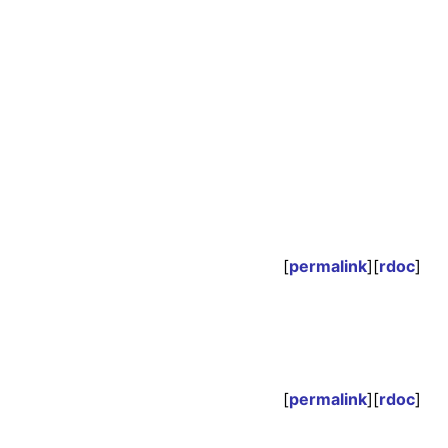
[
permalink
][
rdoc
]
[
permalink
][
rdoc
]