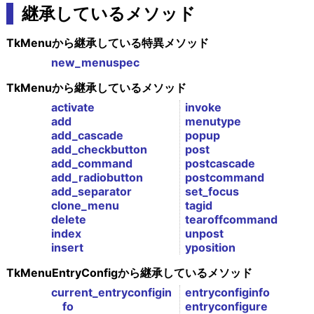
継承しているメソッド
TkMenuから継承している特異メソッド
new_menuspec
TkMenuから継承しているメソッド
activate
invoke
add
menutype
add_cascade
popup
add_checkbutton
post
add_command
postcascade
add_radiobutton
postcommand
add_separator
set_focus
clone_menu
tagid
delete
tearoffcommand
index
unpost
insert
yposition
TkMenuEntryConfigから継承しているメソッド
current_entryconfigin
entryconfiginfo
fo
entryconfigure