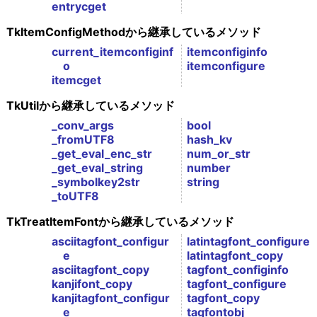
entrycget
TkItemConfigMethodから継承しているメソッド
current_itemconfiginf
itemconfiginfo
o
itemconfigure
itemcget
TkUtilから継承しているメソッド
_conv_args
bool
_fromUTF8
hash_kv
_get_eval_enc_str
num_or_str
_get_eval_string
number
_symbolkey2str
string
_toUTF8
TkTreatItemFontから継承しているメソッド
asciitagfont_configur
latintagfont_configure
e
latintagfont_copy
asciitagfont_copy
tagfont_configinfo
kanjifont_copy
tagfont_configure
kanjitagfont_configur
tagfont_copy
e
tagfontobj