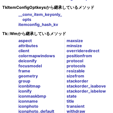
TkItemConfigOptkeysから継承しているメソッド
__conv_item_keyonly_
opts
itemconfig_hash_kv
Tk::Wmから継承しているメソッド
aspect
maxsize
attributes
minsize
client
overrideredirect
colormapwindows
positionfrom
deiconify
protocol
focusmodel
protocols
frame
resizable
geometry
sizefrom
group
stackorder
iconbitmap
stackorder_isabove
iconify
stackorder_isbelow
iconmaskbmp
state
iconname
title
iconphoto
transient
iconphoto_default
withdraw