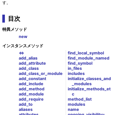
す。
目次
特異メソッド
new
インスタンスメソッド
<=>
find_local_symbol
add_alias
find_module_named
add_attribute
find_symbol
add_class
in_files
add_class_or_module
includes
add_constant
initialize_classes_and
add_include
_modules
add_method
initialize_methods_et
add_module
c
add_require
method_list
add_to
modules
aliases
name
attributes
ongoing_visibility=