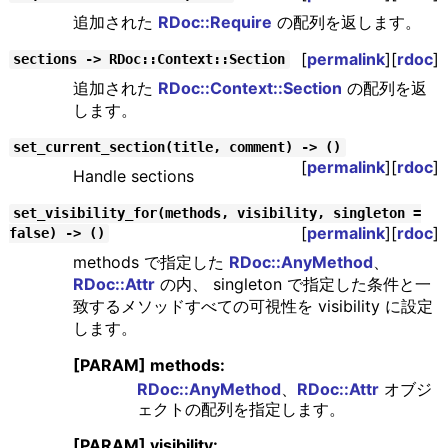
追加された
RDoc::Require
の配列を返します。
[
permalink
][
rdoc
]
sections -> RDoc::Context::Section
追加された
RDoc::Context::Section
の配列を返
します。
set_current_section(title, comment) -> ()
[
permalink
][
rdoc
]
Handle sections
set_visibility_for(methods, visibility, singleton =
[
permalink
][
rdoc
]
false) -> ()
methods で指定した
RDoc::AnyMethod
、
RDoc::Attr
の内、 singleton で指定した条件と一
致するメソッドすべての可視性を visibility に設定
します。
[PARAM] methods:
RDoc::AnyMethod
、
RDoc::Attr
オブジ
ェクトの配列を指定します。
[PARAM] visibility: