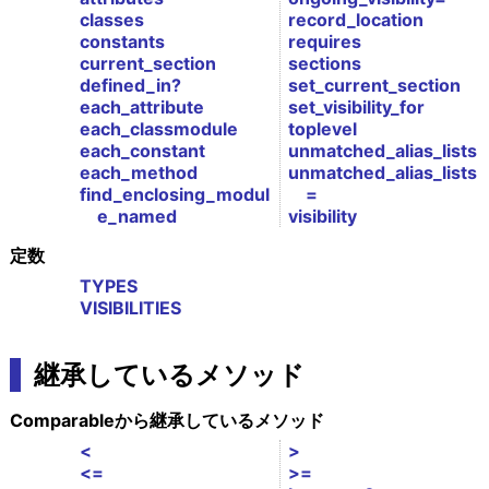
classes
record_location
constants
requires
current_section
sections
defined_in?
set_current_section
each_attribute
set_visibility_for
each_classmodule
toplevel
each_constant
unmatched_alias_lists
each_method
unmatched_alias_lists
find_enclosing_modul
=
e_named
visibility
定数
TYPES
VISIBILITIES
継承しているメソッド
Comparableから継承しているメソッド
<
>
<=
>=