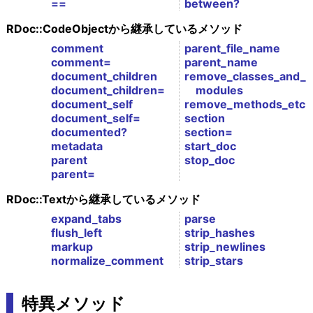
==
between?
RDoc::CodeObjectから継承しているメソッド
comment
parent_file_name
comment=
parent_name
document_children
remove_classes_and_
document_children=
modules
document_self
remove_methods_etc
document_self=
section
documented?
section=
metadata
start_doc
parent
stop_doc
parent=
RDoc::Textから継承しているメソッド
expand_tabs
parse
flush_left
strip_hashes
markup
strip_newlines
normalize_comment
strip_stars
特異メソッド