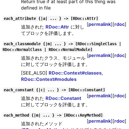
Return true if at least part of this thing was
defined in file
each_attribute {|a| ... } -> [RDoc::Attr]
[
permalink
][
rdoc
]
追加された
RDoc::Attr
に対し
てブロックを評価します。
each_classmodule {|m| ... } -> [RDoc::SingleClass |
RDoc::NormalClass | RDoc::NormalModule]
[
permalink
][
rdoc
]
追加されたクラス、モジュール
に対してブロックを評価します。
[SEE_ALSO]
RDoc::Context#classes
,
RDoc::Context#modules
each_constant {|c| ... } -> [RDoc::Constant]
[
permalink
][
rdoc
]
追加された
RDoc::Constant
に対してブロックを評価します。
each_method {|m| ... } -> [RDoc::AnyMethod]
[
permalink
][
rdoc
]
追加されたメソッド