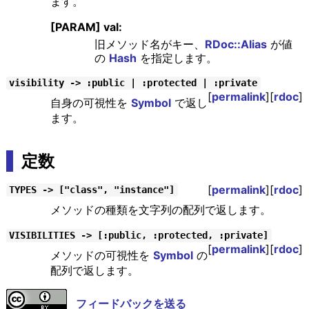
ます。
[PARAM] val:
旧メソッド名がキー、
RDoc::Alias
が値
の
Hash
を指定します。
visibility -> :public | :protected | :private
[
permalink
][
rdoc
]
自身の可視性を
Symbol
で返し
ます。
定数
[
permalink
][
rdoc
]
TYPES -> ["class", "instance"]
メソッドの種類を文字列の配列で返します。
VISIBILITIES -> [:public, :protected, :private]
[
permalink
][
rdoc
]
メソッドの可視性を
Symbol
の
配列で返します。
フィードバックを送る