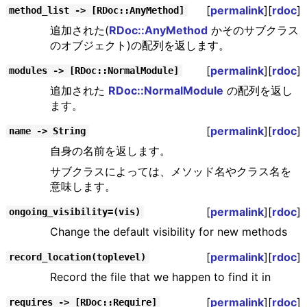
[
permalink
][
rdoc
]
method_list -> [RDoc::AnyMethod]
追加された(
RDoc::AnyMethod
かそのサブクラス
のオブジェクト)の配列を返します。
[
permalink
][
rdoc
]
modules -> [RDoc::NormalModule]
追加された
RDoc::NormalModule
の配列を返し
ます。
[
permalink
][
rdoc
]
name -> String
自身の名前を返します。
サブクラスによっては、メソッド名やクラス名を
意味します。
[
permalink
][
rdoc
]
ongoing_visibility=(vis)
Change the default visibility for new methods
[
permalink
][
rdoc
]
record_location(toplevel)
Record the file that we happen to find it in
[
permalink
][
rdoc
]
requires -> [RDoc::Require]