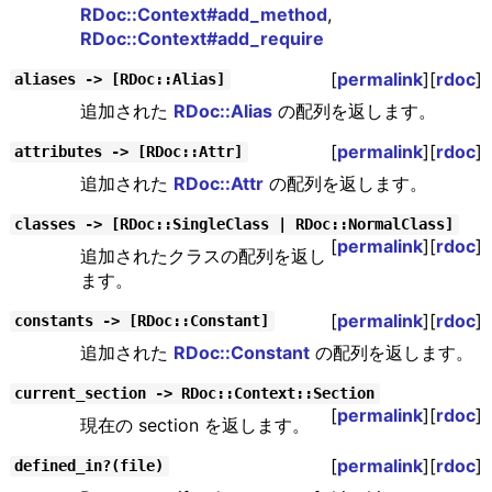
RDoc::Context#add_method
,
RDoc::Context#add_require
[
permalink
][
rdoc
]
aliases -> [RDoc::Alias]
追加された
RDoc::Alias
の配列を返します。
[
permalink
][
rdoc
]
attributes -> [RDoc::Attr]
追加された
RDoc::Attr
の配列を返します。
classes -> [RDoc::SingleClass | RDoc::NormalClass]
[
permalink
][
rdoc
]
追加されたクラスの配列を返し
ます。
[
permalink
][
rdoc
]
constants -> [RDoc::Constant]
追加された
RDoc::Constant
の配列を返します。
current_section -> RDoc::Context::Section
[
permalink
][
rdoc
]
現在の section を返します。
[
permalink
][
rdoc
]
defined_in?(file)