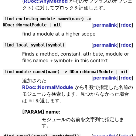
(
RDoc::AnyMethod
かそのサブクラスのオブジェ
クト) に対してブロックを評価します。
find_enclosing_module_named(name) ->
[
permalink
][
rdoc
]
RDoc::NormalModule | nil
find a module at a higher scope
[
permalink
][
rdoc
]
find_local_symbol(symbol)
Finds a method, constant, attribute, module or
files named +symbol+ in this context
find_module_named(name) -> RDoc::NormalModule | nil
[
permalink
][
rdoc
]
追加された
RDoc::NormalModule
から引数で指定した名前の
モジュールを検索します。見つからなかった場合
は nil を返します。
[PARAM] name:
モジュールの名前を文字列で指定しま
す。