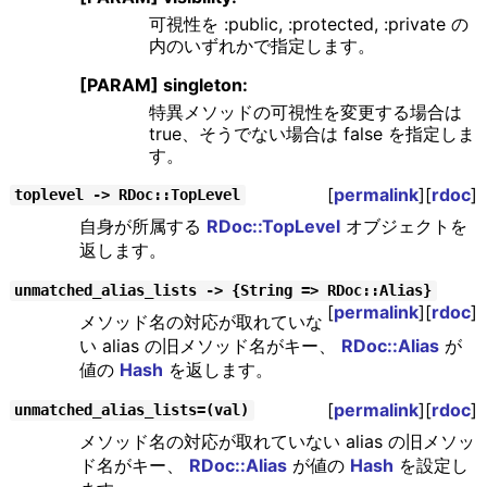
可視性を :public, :protected, :private の
内のいずれかで指定します。
[PARAM] singleton:
特異メソッドの可視性を変更する場合は
true、そうでない場合は false を指定しま
す。
[
permalink
][
rdoc
]
toplevel -> RDoc::TopLevel
自身が所属する
RDoc::TopLevel
オブジェクトを
返します。
unmatched_alias_lists -> {String => RDoc::Alias}
[
permalink
][
rdoc
]
メソッド名の対応が取れていな
い alias の旧メソッド名がキー、
RDoc::Alias
が
値の
Hash
を返します。
[
permalink
][
rdoc
]
unmatched_alias_lists=(val)
メソッド名の対応が取れていない alias の旧メソッ
ド名がキー、
RDoc::Alias
が値の
Hash
を設定し