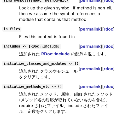
[
permalink
][
rdoc
]
find_symbol(symbol, method=nil)
Look up the given symbol. If method is non-nil,
then we assume the symbol references a
module that contains that method
[
permalink
][
rdoc
]
in_files
Files this context is found in
[
permalink
][
rdoc
]
includes -> [RDoc::Include]
追加された
RDoc::Include
の配列を返します。
initialize_classes_and_modules -> ()
[
permalink
][
rdoc
]
追加されたクラスやモジュール
をクリアします。
[
permalink
][
rdoc
]
initialize_methods_etc -> ()
追加されたメソッド、属性、alias されたメソッド
(メソッド名の対応が取れていないものを含む)、
require されたファイル、include されたファイ
ル、定数をクリアします。