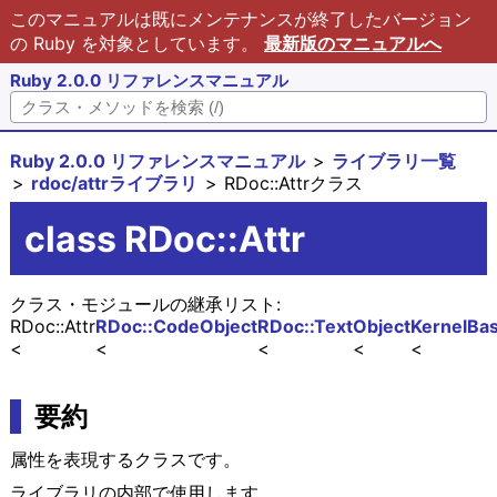
このマニュアルは既にメンテナンスが終了したバージョン
の Ruby を対象としています。
最新版のマニュアルへ
Ruby 2.0.0 リファレンスマニュアル
Ruby 2.0.0 リファレンスマニュアル
ライブラリ一覧
rdoc/attrライブラリ
RDoc::Attrクラス
class RDoc::Attr
クラス・モジュールの継承リスト:
RDoc::Attr
RDoc::CodeObject
RDoc::Text
Object
Kernel
Bas
要約
属性を表現するクラスです。
ライブラリの内部で使用します。