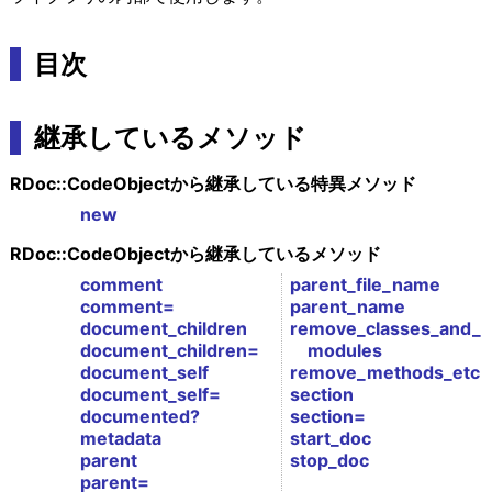
目次
継承しているメソッド
RDoc::CodeObjectから継承している特異メソッド
new
RDoc::CodeObjectから継承しているメソッド
comment
parent_file_name
comment=
parent_name
document_children
remove_classes_and_
document_children=
modules
document_self
remove_methods_etc
document_self=
section
documented?
section=
metadata
start_doc
parent
stop_doc
parent=