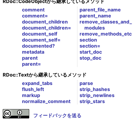
RDoc::CodeObjectから継承しているメソッド
comment
parent_file_name
comment=
parent_name
document_children
remove_classes_and_
document_children=
modules
document_self
remove_methods_etc
document_self=
section
documented?
section=
metadata
start_doc
parent
stop_doc
parent=
RDoc::Textから継承しているメソッド
expand_tabs
parse
flush_left
strip_hashes
markup
strip_newlines
normalize_comment
strip_stars
フィードバックを送る