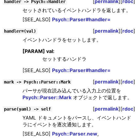
[
permalink
][
rdoc
]
handler -> Psych::Handler
セットされているイベントハンドラを返します。
[SEE_ALSO]
Psych::Parser#handler=
[
permalink
][
rdoc
]
handler=(val)
イベントハンドラをセットします。
[PARAM] val:
セットするハンドラ
[SEE_ALSO]
Psych::Parser#handler=
[
permalink
][
rdoc
]
mark -> Psych::Parser::Mark
パーサが現在読み込んでいる入力上の位置を
Psych::Parser::Mark
オブジェクトで返します。
[
permalink
][
rdoc
]
parse(yaml) -> self
YAML ドキュメントをパースし、イベントハンド
ラにイベントを逐次通知します。
[SEE_ALSO]
Psych::Parser.new
,