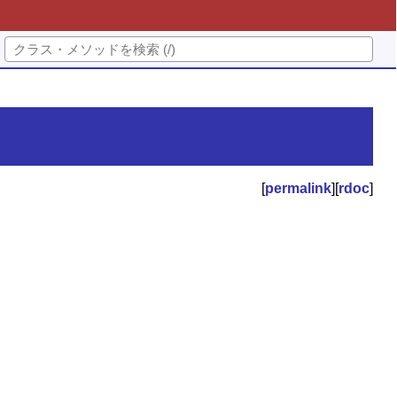
[
permalink
][
rdoc
]