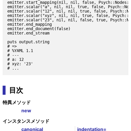
emitter.start_mapping(nil, nil, false, Psych::Nodes::
emitter.scalar("a", nil, nil, true, false, Psych::Nod
emitter.scalar("12", nil, nil, true, false, Psych::No
emitter.scalar("xyz", nil, nil, true, false, Psych::N
emitter.scalar("23", nil, nil, false, true, Psych::No
emitter.end_mapping

emitter.end_document(false)

emitter.end_stream

puts output.string

# =>

# %YAML 1.1

# ---

# a: 12

# xyz: '23'

目次
特異メソッド
new
インスタンスメソッド
canonical
indentation=