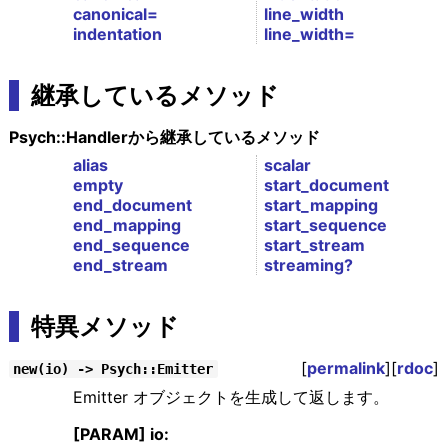
canonical=
line_width
indentation
line_width=
継承しているメソッド
Psych::Handlerから継承しているメソッド
alias
scalar
empty
start_document
end_document
start_mapping
end_mapping
start_sequence
end_sequence
start_stream
end_stream
streaming?
特異メソッド
[
permalink
][
rdoc
]
new(io) -> Psych::Emitter
Emitter オブジェクトを生成して返します。
[PARAM] io: