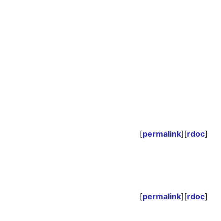
[
permalink
][
rdoc
]
[
permalink
][
rdoc
]