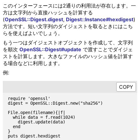
このインターフェースには2通りの利用法が存在します。一
方は文字列から直接ハッシュを計算する
(
OpenSSL::Digest.digest
,
Digest::Instance#hexdigest
)
方法です。短い文字列のダイジェストを取るときにはこち
らを使えばよいでしょう。
もう一つはダイジェストオブジェクトを作成して、文字列
を順次
OpenSSL::Digest#update
で渡すことでダイジェ
ストを計算します。大きなファイルのハッシュ値を計算す
る場合などに利用します。
例:
require 'openssl'

digest = OpenSSL::Digest.new("sha256")

File.open(filename){|f|

  while data = f.read(1024)

    digest.update(data)

  end

}
