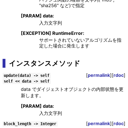
"sha256" など)で指定
[PARAM] data:
入力文字列
[EXCEPTION] RuntimeError:
サポートされていないアルゴリズムを指
定した場合に発生します
インスタンスメソッド
[
permalink
][
rdoc
]
update(data) -> self
self << data -> self
data でダイジェストオブジェクトの内部状態を更
新します。
[PARAM] data:
入力文字列
[
permalink
][
rdoc
]
block_length -> Integer