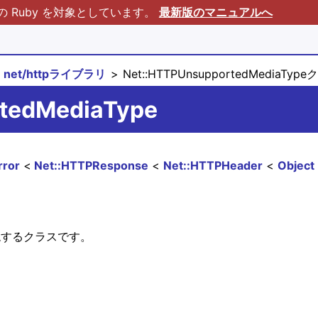
Ruby を対象としています。
最新版のマニュアルへ
net/httpライブラリ
Net::HTTPUnsupportedMediaTyp
rtedMediaType
rror
Net::HTTPResponse
Net::HTTPHeader
Object
 を表現するクラスです。