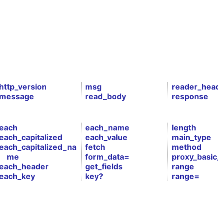
http_version
msg
reader_hea
message
read_body
response
each
each_name
length
each_capitalized
each_value
main_type
each_capitalized_na
fetch
method
me
form_data=
proxy_basic
each_header
get_fields
range
each_key
key?
range=