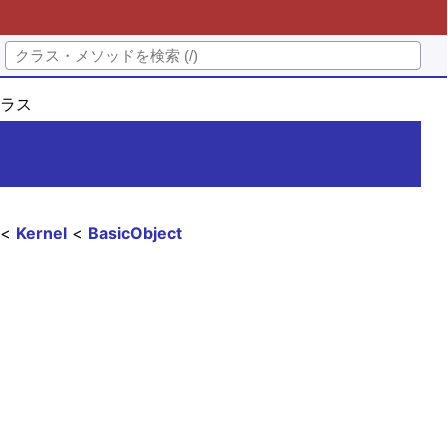
eクラス
Kernel
BasicObject