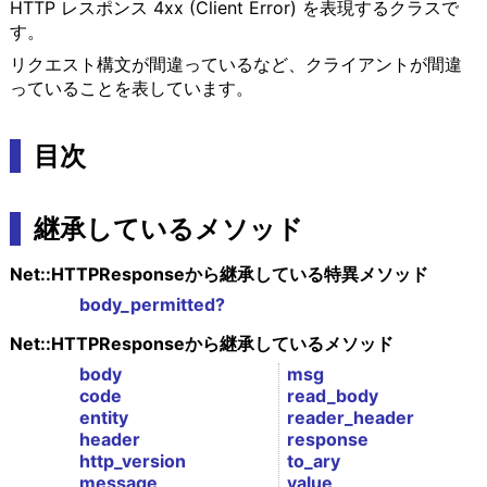
HTTP レスポンス 4xx (Client Error) を表現するクラスで
す。
リクエスト構文が間違っているなど、クライアントが間違
っていることを表しています。
目次
継承しているメソッド
Net::HTTPResponseから継承している特異メソッド
body_permitted?
Net::HTTPResponseから継承しているメソッド
body
msg
code
read_body
entity
reader_header
header
response
http_version
to_ary
message
value