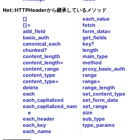
Net::HTTPHeaderから継承しているメソッド
[]
each_value
[]=
fetch
add_field
form_data=
basic_auth
get_fields
canonical_each
key?
chunked?
length
content_length
main_type
content_length=
method
content_range
proxy_basic_auth
content_type
range
content_type=
range=
delete
range_length
each
set_content_type
each_capitalized
set_form_data
each_capitalized_nam
set_range
e
size
each_header
sub_type
each_key
type_params
each_name