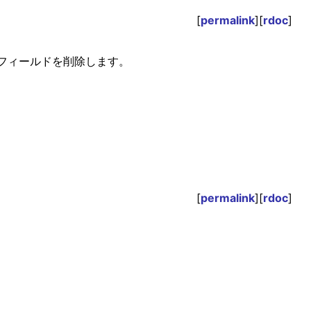
[
permalink
][
rdoc
]
そのフィールドを削除します。
[
permalink
][
rdoc
]