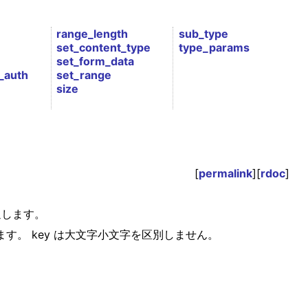
range_length
sub_type
set_content_type
type_params
set_form_data
_auth
set_range
size
[
permalink
][
rdoc
]
を返します。
す。 key は大文字小文字を区別しません。