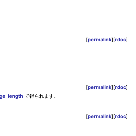
[
permalink
][
rdoc
]
[
permalink
][
rdoc
]
ge_length
で得られます。
[
permalink
][
rdoc
]