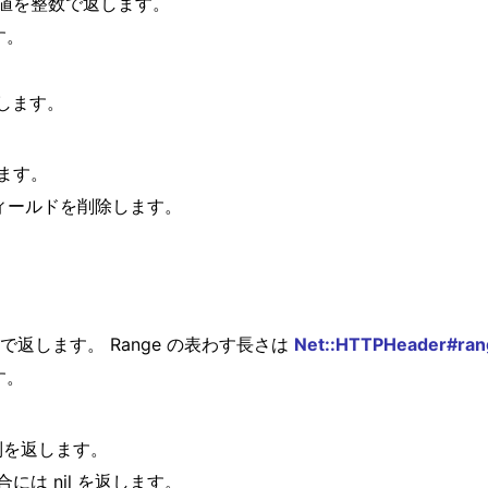
ている値を整数で返します。
す。
します。
します。
ヘッダフィールドを削除します。
ge で返します。 Range の表わす長さは
Net::HTTPHeader#ran
す。
す文字列を返します。
合には nil を返します。