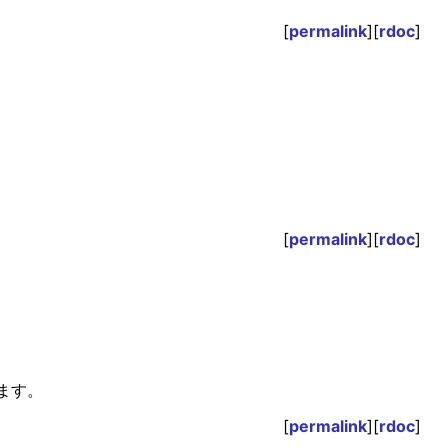
[
permalink
][
rdoc
]
[
permalink
][
rdoc
]
します。
[
permalink
][
rdoc
]