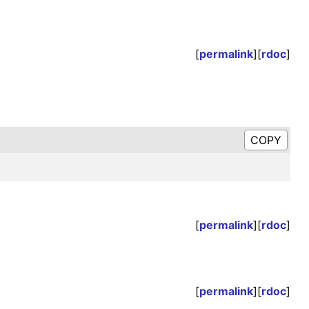
[
permalink
][
rdoc
]
[
permalink
][
rdoc
]
[
permalink
][
rdoc
]