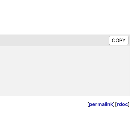
[
permalink
][
rdoc
]