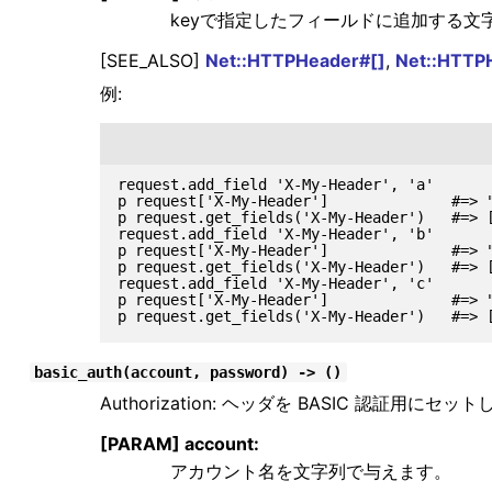
keyで指定したフィールドに追加する文
[SEE_ALSO]
Net::HTTPHeader#[]
,
Net::HTTP
例:
request.add_field 'X-My-Header', 'a'

p request['X-My-Header']              #=> "
p request.get_fields('X-My-Header')   #=> [
request.add_field 'X-My-Header', 'b'

p request['X-My-Header']              #=> "
p request.get_fields('X-My-Header')   #=> [
request.add_field 'X-My-Header', 'c'

p request['X-My-Header']              #=> "
basic_auth(account, password) -> ()
Authorization: ヘッダを BASIC 認証用にセッ
[PARAM] account:
アカウント名を文字列で与えます。