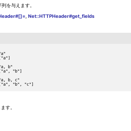
字列を与えます。
Header#[]=
,
Net::HTTPHeader#get_fields
a"

"a"]

a, b"

"a", "b"]

a, b, c"

トします。