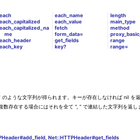
each
each_name
length
each_capitalized
each_value
main_type
each_capitalized_na
fetch
method
me
form_data=
proxy_basic
each_header
get_fields
range
each_key
key?
range=
 '2048' のような文字列が得られます。キーが存在しなければ nil 
存在する場合にはそれを全て ", " で連結した文字列を返しま
PHeader#add_field
,
Net::HTTPHeader#get_fields