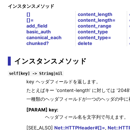
インスタンスメソッド
[]
content_length
[]=
content_length=
add_field
content_range
basic_auth
content_type
canonical_each
content_type=
chunked?
delete
インスタンスメソッド
self[key] -> String|nil
key ヘッダフィールドを返します。
たとえばキー 'content-length' に対しては
一種類のヘッダフィールドが一つのヘッダの中に複数
[PARAM] key:
ヘッダフィール名を文字列で与えます。
[SEE_ALSO]
Net::HTTPHeader#[]=
,
Net::HTT