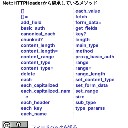
Net::HTTPHeaderから継承しているメソッド
[]
each_value
[]=
fetch
add_field
form_data=
basic_auth
get_fields
canonical_each
key?
chunked?
length
content_length
main_type
content_length=
method
content_range
proxy_basic_auth
content_type
range
content_type=
range=
delete
range_length
each
set_content_type
each_capitalized
set_form_data
each_capitalized_nam
set_range
e
size
each_header
sub_type
each_key
type_params
each_name
フィードバックを送る