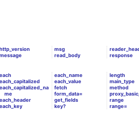
http_version
msg
reader_hea
message
read_body
response
each
each_name
length
each_capitalized
each_value
main_type
each_capitalized_na
fetch
method
me
form_data=
proxy_basic
each_header
get_fields
range
each_key
key?
range=