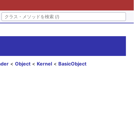
ader
Object
Kernel
BasicObject