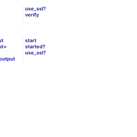
use_ssl?
verify
ut
start
ut=
started?
use_ssl?
output