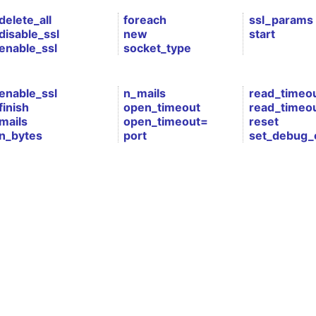
delete_all
foreach
ssl_params
disable_ssl
new
start
enable_ssl
socket_type
enable_ssl
n_mails
read_timeo
finish
open_timeout
read_timeo
mails
open_timeout=
reset
n_bytes
port
set_debug_