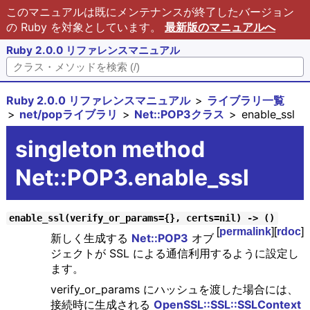
このマニュアルは既にメンテナンスが終了したバージョン
の Ruby を対象としています。
最新版のマニュアルへ
Ruby 2.0.0 リファレンスマニュアル
Ruby 2.0.0 リファレンスマニュアル
ライブラリ一覧
net/popライブラリ
Net::POP3クラス
enable_ssl
singleton method
Net::POP3.enable_ssl
enable_ssl(verify_or_params={}, certs=nil) -> ()
[
permalink
][
rdoc
]
新しく生成する
Net::POP3
オブ
ジェクトが SSL による通信利用するように設定し
ます。
verify_or_params にハッシュを渡した場合には、
接続時に生成される
OpenSSL::SSL::SSLContext