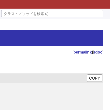
[
permalink
][
rdoc
]