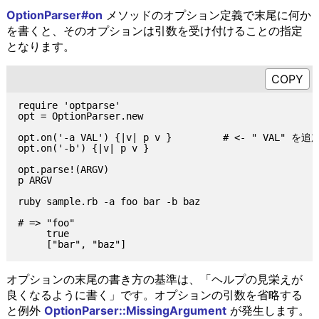
OptionParser#on
メソッドのオプション定義で末尾に何か
を書くと、そのオプションは引数を受け付けることの指定
となります。
require 'optparse'

opt = OptionParser.new

opt.on('-a VAL') {|v| p v }         # <- " VAL" を追加
opt.on('-b') {|v| p v }

opt.parse!(ARGV)

p ARGV

ruby sample.rb -a foo bar -b baz

# => "foo"

     true

オプションの末尾の書き方の基準は、「ヘルプの見栄えが
良くなるように書く」です。オプションの引数を省略する
と例外
OptionParser::MissingArgument
が発生します。