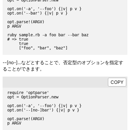
opt = OptionParser.new

opt.on('-a', '--foo') {|v| p v }

opt.on('--bar') {|v| p v }

opt.parse!(ARGV)

p ARGV

ruby sample.rb -a foo bar --bar baz

# => true

     true

--[no-]...などとすることで、否定型のオプションを指定す
ることができます。
require 'optparse'

opt = OptionParser.new

opt.on('-a', '--foo') {|v| p v }

opt.on('--[no-]bar') {|v| p v }

opt.parse!(ARGV)

p ARGV
