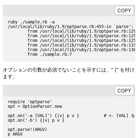
ruby ./sample.rb -a

/usr/local/lib/ruby/1.9/optparse.rb:455:in `parse': m
        from /usr/local/lib/ruby/1.9/optparse.rb:1295
        from /usr/local/lib/ruby/1.9/optparse.rb:1256
        from /usr/local/lib/ruby/1.9/optparse.rb:1256
        from /usr/local/lib/ruby/1.9/optparse.rb:1336
        from /usr/local/lib/ruby/1.9/optparse.rb:1363
オプションの引数が必須でないことを示すには、" [" を付け
ます。
require 'optparse'

opt = OptionParser.new

opt.on('-a [VAL]') {|v| p v }          # <- [VAL] を
opt.on('-b') {|v| p v }

opt.parse!(ARGV)

p ARGV
