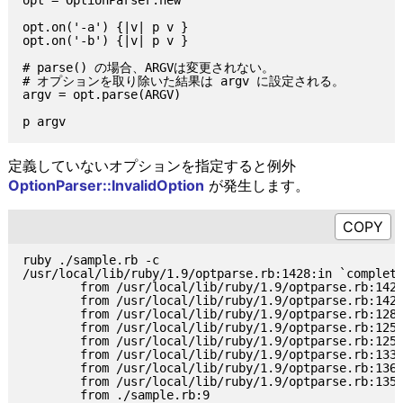
opt = OptionParser.new

opt.on('-a') {|v| p v }

opt.on('-b') {|v| p v }

# parse() の場合、ARGVは変更されない。

# オプションを取り除いた結果は argv に設定される。

argv = opt.parse(ARGV)

定義していないオプションを指定すると例外
OptionParser::InvalidOption
が発生します。
ruby ./sample.rb -c

/usr/local/lib/ruby/1.9/optparse.rb:1428:in `complete
        from /usr/local/lib/ruby/1.9/optparse.rb:1426
        from /usr/local/lib/ruby/1.9/optparse.rb:1426
        from /usr/local/lib/ruby/1.9/optparse.rb:1287
        from /usr/local/lib/ruby/1.9/optparse.rb:1256
        from /usr/local/lib/ruby/1.9/optparse.rb:1256
        from /usr/local/lib/ruby/1.9/optparse.rb:1336
        from /usr/local/lib/ruby/1.9/optparse.rb:1363
        from /usr/local/lib/ruby/1.9/optparse.rb:1356