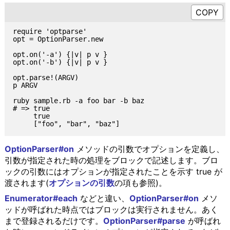
require 'optparse'

opt = OptionParser.new

opt.on('-a') {|v| p v }

opt.on('-b') {|v| p v }

opt.parse!(ARGV)

p ARGV

ruby sample.rb -a foo bar -b baz

# => true

     true

OptionParser#on
メソッドの引数でオプションを定義し、
引数が指定された時の処理をブロックで記述します。ブロ
ックの引数にはオプションが指定されたことを示す true が
渡されます(
オプションの引数
の項も参照)。
Enumerator#each
などと違い、
OptionParser#on
メソ
ッドが呼ばれた時点ではブロックは実行されません。あく
まで登録されるだけです。
OptionParser#parse
が呼ばれ