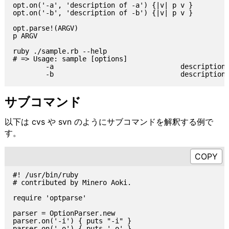
opt.on('-a', 'description of -a') {|v| p v }

opt.on('-b', 'description of -b') {|v| p v }

opt.parse!(ARGV)

p ARGV

ruby ./sample.rb --help

# => Usage: sample [options]

        -a                               description 
サブコマンド
以下は cvs や svn のようにサブコマンドを解釈する例で
す。
#! /usr/bin/ruby

# contributed by Minero Aoki.

require 'optparse'

parser = OptionParser.new

parser.on('-i') { puts "-i" }

parser.on('-o') { puts '-o' }
