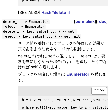
[SEE_ALSO]
Hash#delete_if
[
permalink
][
rdoc
]
delete_if -> Enumerator
reject! -> Enumerator
delete_if {|key, value| ... } -> self
reject! {|key, value| ... } -> self|nil
キーと値を引数としてブロックを評価した結果が
真であるような要素を self から削除します。
delete_if は常に self を返します。 reject! は、要
素を削除しなかった場合には nil を返し、そうでな
ければ self を返します。
ブロックを省略した場合は
Enumerator
を返しま
す。
h = { 2 => "8" ,4 => "6" ,6 => "4" ,8 => "2" 
p h.reject!{|key, value| key.to_i < value.to_