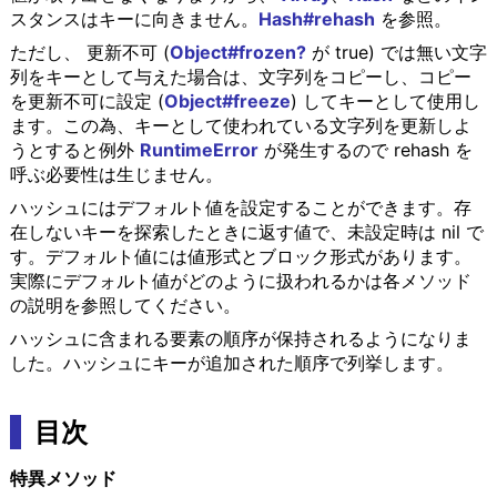
スタンスはキーに向きません。
Hash#rehash
を参照。
ただし、 更新不可 (
Object#frozen?
が true) では無い文字
列をキーとして与えた場合は、文字列をコピーし、コピー
を更新不可に設定 (
Object#freeze
) してキーとして使用し
ます。この為、キーとして使われている文字列を更新しよ
うとすると例外
RuntimeError
が発生するので rehash を
呼ぶ必要性は生じません。
ハッシュにはデフォルト値を設定することができます。存
在しないキーを探索したときに返す値で、未設定時は nil で
す。デフォルト値には値形式とブロック形式があります。
実際にデフォルト値がどのように扱われるかは各メソッド
の説明を参照してください。
ハッシュに含まれる要素の順序が保持されるようになりま
した。ハッシュにキーが追加された順序で列挙します。
目次
特異メソッド