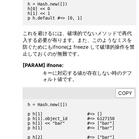
h = Hash.new([])

h[0] << 0

h[1] << 1

これを避けるには、破壊的でないメソッドで再代
入する必要が有ります。また、このようなミスを
防ぐためにもifnoneは freeze して破壊的操作を禁
止しておくのが無難です。
[PARAM] ifnone:
キーに対応する値が存在しない時のデフ
ォルト値です。
h = Hash.new([])

p h[1]                  #=> []

p h[1].object_id        #=> 6127150

p h[1] << "bar"         #=> ["bar"]

p h[1]                  #=> ["bar"]

p h[2]                  #=> ["bar"]
