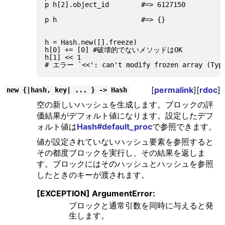
p h[2].object_id        #=> 6127150

p h                     #=> {}

h = Hash.new([].freeze)

h[0] += [0] #破壊的でないメソッドはOK

h[1] << 1

[
permalink
][
rdoc
]
new {|hash, key| ... } -> Hash
空の新しいハッシュを生成します。ブロックの評
価結果がデフォルト値になります。設定したデフ
ォルト値は
Hash#default_proc
で参照できます。
値が設定されていないハッシュ要素を参照すると
その都度ブロックを実行し、その結果を返しま
す。ブロックにはそのハッシュとハッシュを参照
したときのキーが渡されます。
[EXCEPTION] ArgumentError:
ブロックと通常引数を同時に与えると発
生します。