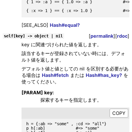
{ 1 => :a } == { 1.0 => :a }             #=
[SEE_ALSO]
Hash#equal?
[
permalink
][
rdoc
]
self[key] -> object | nil
key に関連づけられた値を返します。
該当するキーが登録されていない時には、デフォ
ルト値を返します。
デフォルト値と値としての nil を区別する必要があ
る場合は
Hash#fetch
または
Hash#has_key?
を
使ってください。
[PARAM] key:
探索するキーを指定します。
h = {:ab => "some" , :cd => "all"}

p h[:ab]             #=> "some"
