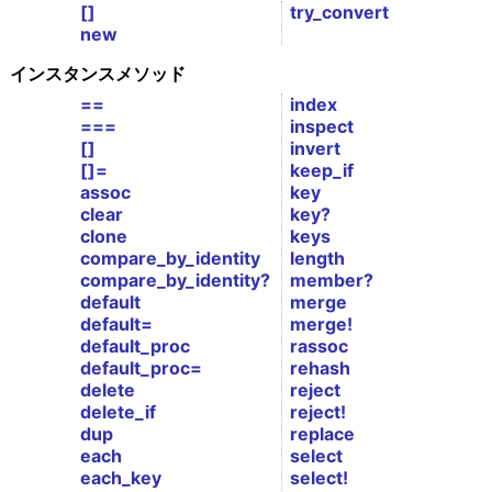
[]
try_convert
new
インスタンスメソッド
==
index
===
inspect
[]
invert
[]=
keep_if
assoc
key
clear
key?
clone
keys
compare_by_identity
length
compare_by_identity?
member?
default
merge
default=
merge!
default_proc
rassoc
default_proc=
rehash
delete
reject
delete_if
reject!
dup
replace
each
select
each_key
select!