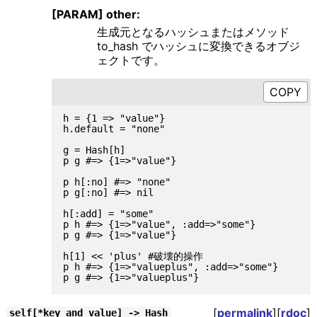
[PARAM] other:
生成元となるハッシュまたはメソッド
to_hash でハッシュに変換できるオブジ
ェクトです。
h = {1 => "value"}

h.default = "none"

g = Hash[h]

p g #=> {1=>"value"}

p h[:no] #=> "none"

p g[:no] #=> nil

h[:add] = "some"

p h #=> {1=>"value", :add=>"some"}

p g #=> {1=>"value"}

h[1] << 'plus' #破壊的操作

p h #=> {1=>"valueplus", :add=>"some"}

[
permalink
][
rdoc
]
self[*key_and_value] -> Hash