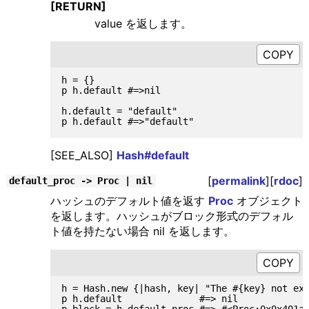
[RETURN]
value を返します。
h = {}

p h.default #=>nil

h.default = "default"

[SEE_ALSO]
Hash#default
[
permalink
][
rdoc
]
default_proc -> Proc | nil
ハッシュのデフォルト値を返す
Proc
オブジェクト
を返します。ハッシュがブロック形式のデフォル
ト値を持たない場合 nil を返します。
h = Hash.new {|hash, key| "The #{key} not exi
p h.default              #=> nil

p block = h.default_proc #=> #<Proc:0x0x401a9