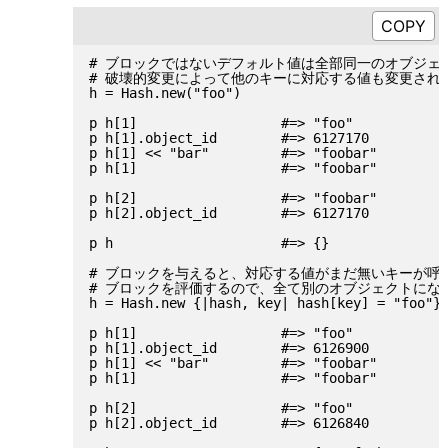
# ブロックではないデフォルト値は全部同一のオブジェク
# 破壊的変更によって他のキーに対応する値も変更されま
h = Hash.new("foo")

p h[1]                  #=> "foo"

p h[1].object_id        #=> 6127170

p h[1] << "bar"         #=> "foobar"

p h[1]                  #=> "foobar"

p h[2]                  #=> "foobar"

p h[2].object_id        #=> 6127170

p h                     #=> {}

# ブロックを与えると、対応する値がまだ無いキーが呼び
# ブロックを評価するので、全て別のオブジェクトになり
h = Hash.new {|hash, key| hash[key] = "foo"}

p h[1]                  #=> "foo"

p h[1].object_id        #=> 6126900

p h[1] << "bar"         #=> "foobar"

p h[1]                  #=> "foobar"

p h[2]                  #=> "foo"

p h[2].object_id        #=> 6126840
