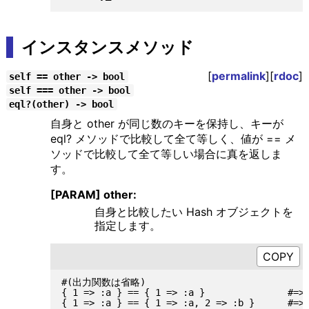
インスタンスメソッド
[
permalink
][
rdoc
]
self == other -> bool
self === other -> bool
eql?(other) -> bool
自身と other が同じ数のキーを保持し、キーが
eql? メソッドで比較して全て等しく、値が == メ
ソッドで比較して全て等しい場合に真を返しま
す。
[PARAM] other:
自身と比較したい Hash オブジェクトを
指定します。
#(出力関数は省略)

{ 1 => :a } == { 1 => :a }               #=> 
{ 1 => :a } == { 1 => :a, 2 => :b }      #=> 