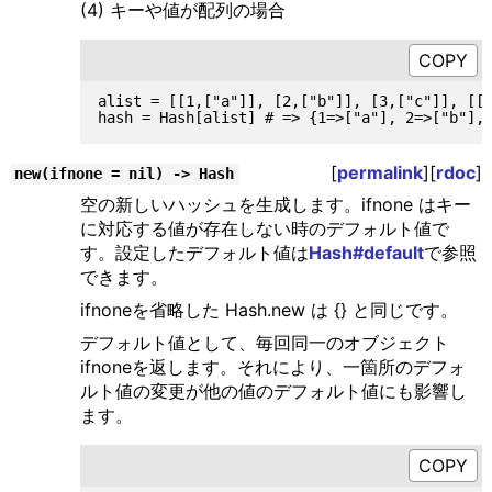
(4) キーや値が配列の場合
alist = [[1,["a"]], [2,["b"]], [3,["c"]], [[4
[
permalink
][
rdoc
]
new(ifnone = nil) -> Hash
空の新しいハッシュを生成します。ifnone はキー
に対応する値が存在しない時のデフォルト値で
す。設定したデフォルト値は
Hash#default
で参照
できます。
ifnoneを省略した Hash.new は {} と同じです。
デフォルト値として、毎回同一のオブジェクト
ifnoneを返します。それにより、一箇所のデフォ
ルト値の変更が他の値のデフォルト値にも影響し
ます。