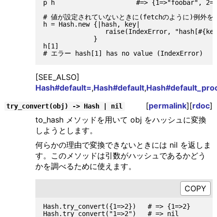
p h                     #=> {1=>"foobar", 2=>
# 値が設定されていないときに(fetchのように)例外を
h = Hash.new {|hash, key|

                raise(IndexError, "hash[#{key
             }

h[1]

[SEE_ALSO]
Hash#default=
,
Hash#default
,
Hash#default_pro
[
permalink
][
rdoc
]
try_convert(obj) -> Hash | nil
to_hash メソッドを用いて obj をハッシュに変換
しようとします。
何らかの理由で変換できないときには nil を返しま
す。このメソッドは引数がハッシュであるかどう
かを調べるために使えます。
Hash.try_convert({1=>2})   # => {1=>2}
