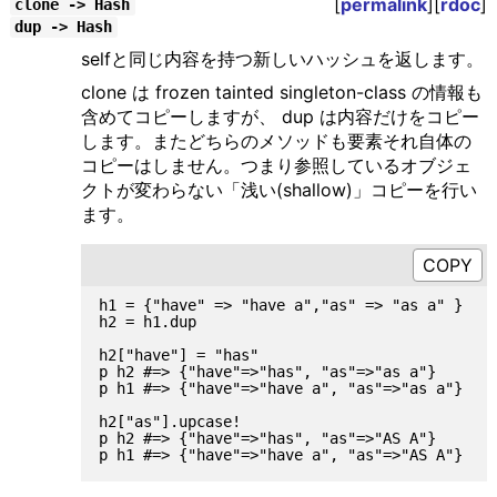
[
permalink
][
rdoc
]
clone -> Hash
dup -> Hash
selfと同じ内容を持つ新しいハッシュを返します。
clone は frozen tainted singleton-class の情報も
含めてコピーしますが、 dup は内容だけをコピー
します。またどちらのメソッドも要素それ自体の
コピーはしません。つまり参照しているオブジェ
クトが変わらない「浅い(shallow)」コピーを行い
ます。
h1 = {"have" => "have a","as" => "as a" }

h2 = h1.dup

h2["have"] = "has"

p h2 #=> {"have"=>"has", "as"=>"as a"}

p h1 #=> {"have"=>"have a", "as"=>"as a"}

h2["as"].upcase!

p h2 #=> {"have"=>"has", "as"=>"AS A"}
