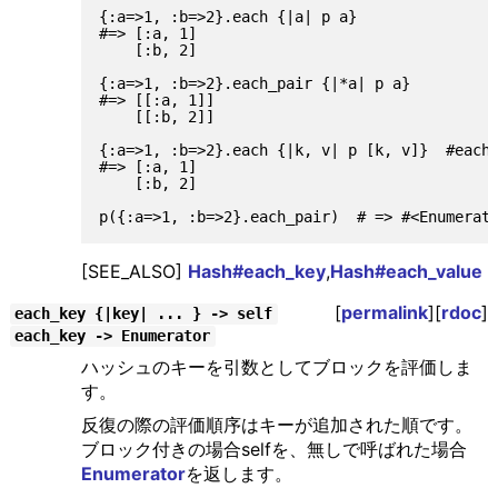
{:a=>1, :b=>2}.each {|a| p a}

#=> [:a, 1]

    [:b, 2]

{:a=>1, :b=>2}.each_pair {|*a| p a}

#=> [[:a, 1]]

    [[:b, 2]]

{:a=>1, :b=>2}.each {|k, v| p [k, v]}  #ea
#=> [:a, 1]

    [:b, 2]

[SEE_ALSO]
Hash#each_key
,
Hash#each_value
[
permalink
][
rdoc
]
each_key {|key| ... } -> self
each_key -> Enumerator
ハッシュのキーを引数としてブロックを評価しま
す。
反復の際の評価順序はキーが追加された順です。
ブロック付きの場合selfを、無しで呼ばれた場合
Enumerator
を返します。