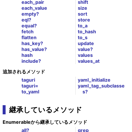
each_pair
shift
each_value
size
empty?
sort
eql?
store
equal?
to_a
fetch
to_hash
flatten
to_s
has_key?
update
has_value?
value?
hash
values
include?
values_at
追加されるメソッド
taguri
yaml_initialize
taguri=
yaml_tag_subclasse
to_yaml
s?
継承しているメソッド
Enumerableから継承しているメソッド
all?
grep