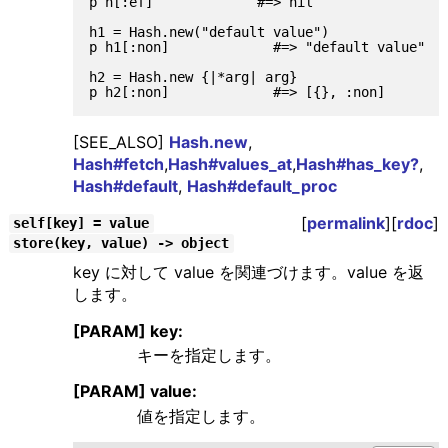
p h[:ef]             #=> nil

h1 = Hash.new("default value")

p h1[:non]             #=> "default value"

h2 = Hash.new {|*arg| arg}

[SEE_ALSO]
Hash.new
,
Hash#fetch
,
Hash#values_at
,
Hash#has_key?
,
Hash#default
,
Hash#default_proc
[
permalink
][
rdoc
]
self[key] = value
store(key, value) -> object
key に対して value を関連づけます。value を返
します。
[PARAM] key:
キーを指定します。
[PARAM] value:
値を指定します。