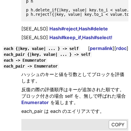
p h                                          
p h.delete_if{|key, value| key.to_i < value.t
[SEE_ALSO]
Hash#reject
,
Hash#delete
[SEE_ALSO]
Hash#keep_if
,
Hash#select!
[
permalink
][
rdoc
]
each {|key, value| ... } -> self
each_pair {|key, value| ... } -> self
each -> Enumerator
each_pair -> Enumerator
ハッシュのキーと値を引数としてブロックを評価
します。
反復の際の評価順序はキーが追加された順です。
ブロック付きの場合 self を、無しで呼ばれた場合
Enumerator
を返します。
each_pair は each のエイリアスです。