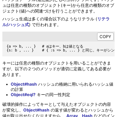
ュは任意の種類のオブジェクト(キー)から任意の種類のオブ
ジェクト(値)への関連づけを行うことができます。
ハッシュ生成は多くの場合以下のようなリテラル (
リテラ
ル/ハッシュ式
) で行われます。
{a => b, ... }   # aはキー、bは値となる

キーには任意の種類のオブジェクトを用いることができま
すが、以下の２つのメソッドが適切に定義してある必要が
あります。
Object#hash
ハッシュの格納に用いられるハッシュ値
の計算
Object#eql?
キーの同一性判定
破壊的操作によってキーとして与えたオブジェクトの内容
が変化し、
Object#hash
の返す値が変わるとハッシュから
値が取り出せなくなりますから、
Array
、
Hash
などのイン