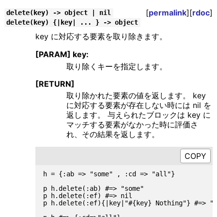
[
permalink
][
rdoc
]
delete(key) -> object | nil
delete(key) {|key| ... } -> object
key に対応する要素を取り除きます。
[PARAM] key:
取り除くキーを指定します。
[RETURN]
取り除かれた要素の値を返します。 key
に対応する要素が存在しない時には nil を
返します。 与えられたブロックは key に
マッチする要素がなかった時に評価さ
れ、その結果を返します。
h = {:ab => "some" , :cd => "all"}

p h.delete(:ab) #=> "some"

p h.delete(:ef) #=> nil

p h.delete(:ef){|key|"#{key} Nothing"} #=> "e