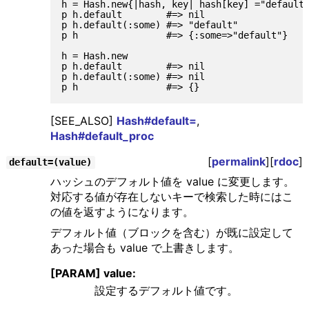
h = Hash.new{|hash, key| hash[key] ="default"
p h.default        #=> nil

p h.default(:some) #=> "default"

p h                #=> {:some=>"default"}

h = Hash.new

p h.default        #=> nil

p h.default(:some) #=> nil

[SEE_ALSO]
Hash#default=
,
Hash#default_proc
[
permalink
][
rdoc
]
default=(value)
ハッシュのデフォルト値を value に変更します。
対応する値が存在しないキーで検索した時にはこ
の値を返すようになります。
デフォルト値（ブロックを含む）が既に設定して
あった場合も value で上書きします。
[PARAM] value:
設定するデフォルト値です。