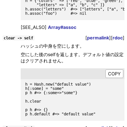
h = {"colors"  => ["red", "blue", "green"],

     "letters" => ["a", "b", "c" ]}

h.assoc("letters")  #=> ["letters", ["a", "b"
[SEE_ALSO]
Array#assoc
[
permalink
][
rdoc
]
clear -> self
ハッシュの中身を空にします。
空にした後のselfを返します。デフォルト値の設定
はクリアされません。
h = Hash.new("default value")

h[:some] = "some"

p h #=> {:some=>"some"}

h.clear

p h #=> {}
