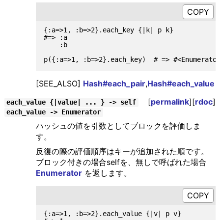
{:a=>1, :b=>2}.each_key {|k| p k}

#=> :a

    :b

[SEE_ALSO]
Hash#each_pair
,
Hash#each_value
[
permalink
][
rdoc
]
each_value {|value| ... } -> self
each_value -> Enumerator
ハッシュの値を引数としてブロックを評価しま
す。
反復の際の評価順序はキーが追加された順です。
ブロック付きの場合selfを、無しで呼ばれた場合
Enumerator
を返します。
{:a=>1, :b=>2}.each_value {|v| p v}
