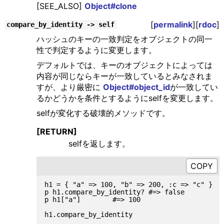
[SEE_ALSO]
Object#clone
[
permalink
][
rdoc
]
compare_by_identity -> self
ハッシュのキーの一致判定をオブジェクトの同一
性で判定するように変更します。
デフォルトでは、キーのオブジェクトによっては
内容が同じならキーが一致しているとみなされま
すが、より厳密に
Object#object_id
が一致してい
るかどうかを条件とするようにselfを変更します。
selfが変化する破壊的メソッドです。
[RETURN]
selfを返します。
h1 = { "a" => 100, "b" => 200, :c => "c" }

p h1.compare_by_identity? #=> false

p h1["a"]        #=> 100

h1.compare_by_identity
