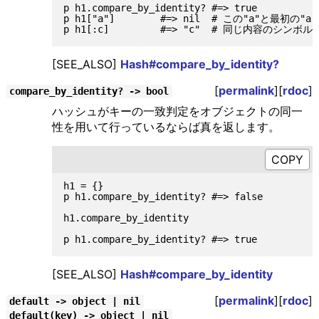
p h1.compare_by_identity? #=> true

p h1["a"]        #=> nil  # この"a"と最初
[SEE_ALSO]
Hash#compare_by_identity?
[
permalink
][
rdoc
]
compare_by_identity? -> bool
ハッシュがキーの一致判定をオブジェクトの同一
性を用いて行っているならば真を返します。
h1 = {}

p h1.compare_by_identity? #=> false

h1.compare_by_identity

[SEE_ALSO]
Hash#compare_by_identity
[
permalink
][
rdoc
]
default -> object | nil
default(key) -> object | nil