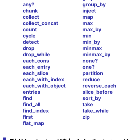
any?
group_by
chunk
inject
collect
map
collect_concat
max
count
max_by
cycle
min
detect
min_by
drop
minmax
drop_while
minmax_by
each_cons
none?
each_entry
one?
each_slice
partition
each_with_index
reduce
each_with_object
reverse_each
entries
slice_before
find
sort_by
find_all
take
find_index
take_while
first
zip
flat_map